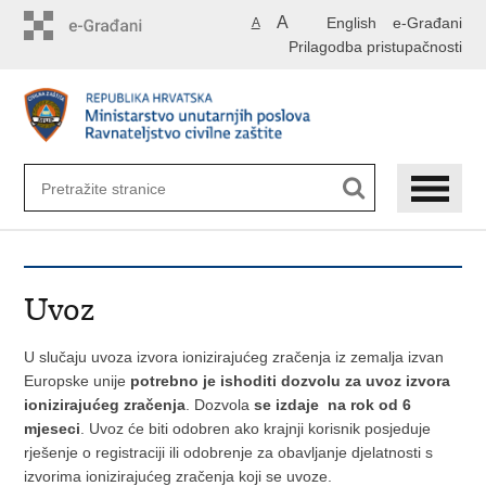
Preskoči
A
English
e-Građani
A
na
Prilagodba pristupačnosti
glavni
sadržaj
Uvoz
U slučaju uvoza izvora ionizirajućeg zračenja iz zemalja izvan
Europske unije
potrebno je ishoditi dozvolu za uvoz izvora
ionizirajućeg zračenja
. Dozvola
se
izdaje na rok od 6
mjeseci
.
Uvoz će biti odobren ako krajnji korisnik posjeduje
rješenje o registraciji ili odobrenje za obavljanje djelatnosti s
izvorima ionizirajućeg zračenja koji se uvoze.