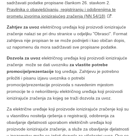
sadržavati podatke propisane člankom 26. stavkom 2.
Pravilnika o obavješćivanju, registriranju i odobrenjima te
prometu izvorima ionizirajućeg zračenja (NN 54/18)
.
Zahtjev za uvoz
električnog uređaja koji proizvodi ionizirajuće
zračenje nalazi se pri dnu stranice u odjeljku "Obrasci". Format
zahtjeva nije propisan te se može podnijeti i kao običan dopis,
uz napomenu da mora sadržavati sve propisane podatke.
Dozvola za uvoz
električnog uređaja koji proizvodi ionizirajuće
zračenje može se dati uvozniku
za vlastite potrebe
promocije/prezentacije
tog uređaja. Zahtjevu je potrebno
priložiti i pisanu izjavu uvoznika o potrebi
promocije/prezentacije proizvoda s navedenim mjestom
promocije te o nekorištenju električnog uređaja koji proizvodi
ionizirajuće zračenja za kojeg se traži dozvola za uvoz.
Za električne uređaje koji proizvode ionizirajuće zračenje koji su
u vlasništvu nositelja rješenja o registraciji, odobrenja za
obavljanje djelatnosti uporabom električnih uređaja koji
proizvode ionizirajuće zračenje, a služe za obavljanje djelatnosti
u inozemstvu može se izdati dozvola za višekratni uvoz. Ova se