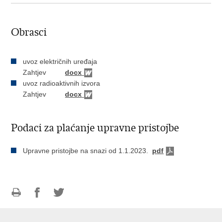
Obrasci
uvoz električnih uređaja
Zahtjev
docx
uvoz radioaktivnih izvora
Zahtjev
docx
Podaci za plaćanje upravne pristojbe
Upravne pristojbe na snazi od 1.1.2023.
pdf
Ispiši
Podijeli
Podijeli
stranicu
na
na