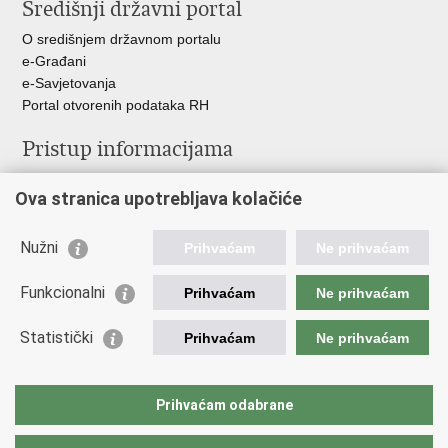
Središnji državni portal
Facebooku
Twitteru
O središnjem državnom portalu
e-Građani
e-Savjetovanja
Portal otvorenih podataka RH
Pristup informacijama
Pravo na pristup informacijama
Ova stranica upotrebljava kolačiće
Savjetovanje
Zaštita osobnih podataka
Zapošljavanje
Nužni
Prihvaćam
Ne prihvaćam
Školovanje
Odnosi s javnošću
Funkcionalni
Prihvaćam
Ne prihvaćam
Važne poveznice
Statistički
Prihvaćam
Ne prihvaćam
Vlada Republike Hrvatske
Ministarstvo unutarnjih poslova
Prihvaćam odabrane
Ministarstvo obrane