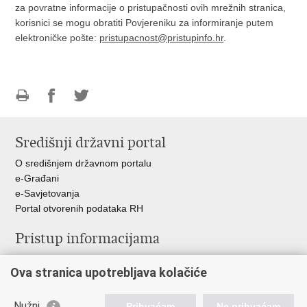
za povratne informacije o pristupačnosti ovih mrežnih stranica,
korisnici se mogu obratiti Povjereniku za informiranje putem
elektroničke pošte:
pristupacnost@pristupinfo.hr
.
Ispiši
Podijeli
Podijeli
stranicu
na
na
Središnji državni portal
Facebooku
Twitteru
O središnjem državnom portalu
e-Građani
e-Savjetovanja
Portal otvorenih podataka RH
Pristup informacijama
Pravo na pristup informacijama
Ova stranica upotrebljava kolačiće
Savjetovanje
Zaštita osobnih podataka
Zapošljavanje
Nužni
Prihvaćam
Ne prihvaćam