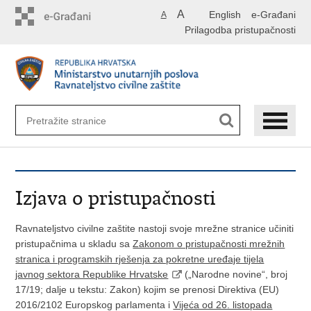
Preskoči
A
English
e-Građani
A
na
Prilagodba pristupačnosti
glavni
sadržaj
Izjava o pristupačnosti
Ravnateljstvo civilne zaštite nastoji svoje mrežne stranice učiniti
pristupačnima u skladu sa
Zakonom o pristupačnosti mrežnih
stranica i programskih rješenja za pokretne uređaje tijela
javnog sektora Republike Hrvatske
(„Narodne novine“, broj
17/19; dalje u tekstu: Zakon) kojim se prenosi Direktiva (EU)
2016/2102 Europskog parlamenta i
Vijeća od 26. listopada