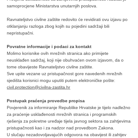
samoprocjene Ministarstva unutarnjih poslova.
Ravnateljstvo civilne zaštite redovito će revidirati ovu izjavu po
otklanjanju razloga zbog kojih su pojedini sadržaji bili
nepristupačni.
Povratne informacije i podaci za kontakt
Molimo korisnike ovih mrežnih stranica ako primijete
neusklađen sadržaj, koji nije obuhvaćen ovom izjavom, da o
tome obavijeste Ravnateljstvo civilne zaštite.
Sve upite vezane uz pristupačnost gore navedenih mrežnih
sjedišta korisnici mogu uputiti putem elektroničke pošte:
civil.protection@civilna-zastita.hr
Postupak praćenja provedbe propisa
Povjerenik za informiranje Republike Hrvatske je tijelo nadležno
za praćenje usklađenosti mrežnih stranica i programskih
rješenja za pokretne uređaje tijela javnog sektora sa zahtjevima
pristupačnosti kao i za nadzor nad provedbom Zakona.
U slučaju nezadovoljavajućih odgovora na obavijest ili zahtjev