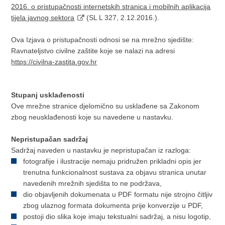
2016. o pristupačnosti internetskih stranica i mobilnih aplikacija
tijela javnog sektora
(SL L 327, 2.12.2016.).
Ova Izjava o pristupačnosti odnosi se na mrežno sjedište:
Ravnateljstvo civilne zaštite koje se nalazi na adresi
https://civilna-zastita.gov.hr
Stupanj usklađenosti
Ove mrežne stranice djelomično su usklađene sa Zakonom
zbog neusklađenosti koje su navedene u nastavku.
Nepristupačan sadržaj
Sadržaj naveden u nastavku je nepristupačan iz razloga:
fotografije i ilustracije nemaju pridružen prikladni opis jer
trenutna funkcionalnost sustava za objavu stranica unutar
navedenih mrežnih sjedišta to ne podržava,
dio objavljenih dokumenata u PDF formatu nije strojno čitljiv
zbog ulaznog formata dokumenta prije konverzije u PDF,
postoji dio slika koje imaju tekstualni sadržaj, a nisu logotip,