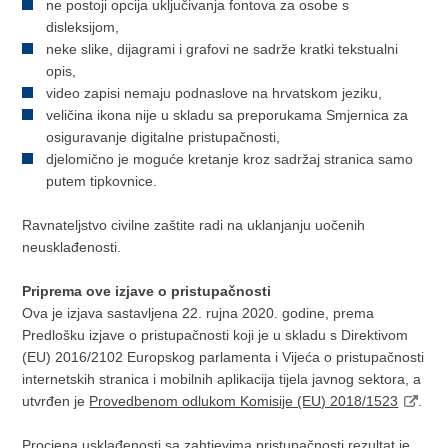
ne postoji opcija uključivanja fontova za osobe s
disleksijom,
neke slike, dijagrami i grafovi ne sadrže kratki tekstualni
opis,
video zapisi nemaju podnaslove na hrvatskom jeziku,
veličina ikona nije u skladu sa preporukama Smjernica za
osiguravanje digitalne pristupačnosti,
djelomično je moguće kretanje kroz sadržaj stranica samo
putem tipkovnice.
Ravnateljstvo civilne zaštite radi na uklanjanju uočenih
neusklađenosti.
Priprema ove izjave o pristupačnosti
Ova je izjava sastavljena 22. rujna 2020. godine, prema
Predlošku izjave o pristupačnosti koji je u skladu s Direktivom
(EU) 2016/2102 Europskog parlamenta i Vijeća o pristupačnosti
internetskih stranica i mobilnih aplikacija tijela javnog sektora, a
utvrđen je
Provedbenom odlukom Komisije (EU) 2018/1523
.
Procjena usklađenosti sa zahtjevima pristupačnosti rezultat je