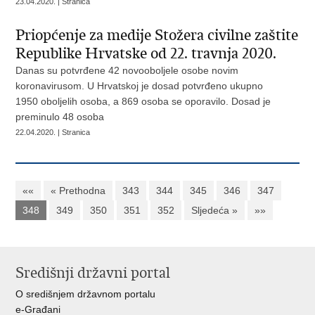
23.04.2020. | Stranica
Priopćenje za medije Stožera civilne zaštite
Republike Hrvatske od 22. travnja 2020.
Danas su potvrđene 42 novooboljele osobe novim
koronavirusom. U Hrvatskoj je dosad potvrđeno ukupno
1950 oboljelih osoba, a 869 osoba se oporavilo. Dosad je
preminulo 48 osoba
22.04.2020. | Stranica
««
« Prethodna
343
344
345
346
347
348
349
350
351
352
Sljedeća »
»»
Središnji državni portal
O središnjem državnom portalu
e-Građani