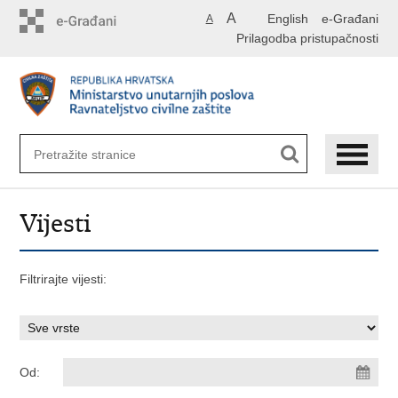
Preskoči
A
English
e-Građani
A
na
Prilagodba pristupačnosti
glavni
sadržaj
Vijesti
Filtrirajte vijesti:
Od: