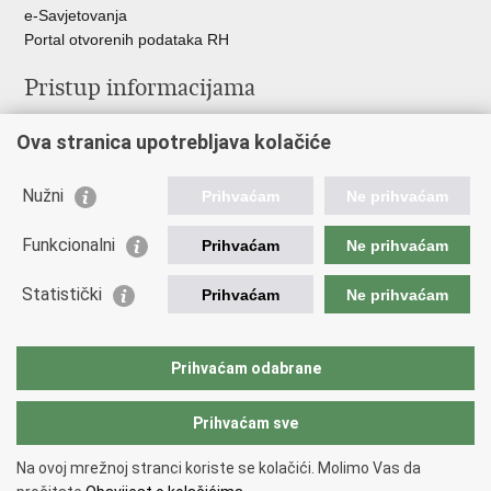
e-Savjetovanja
Portal otvorenih podataka RH
Pristup informacijama
Pravo na pristup informacijama
Ova stranica upotrebljava kolačiće
Savjetovanje
Zaštita osobnih podataka
Zapošljavanje
Nužni
Prihvaćam
Ne prihvaćam
Školovanje
Odnosi s javnošću
Funkcionalni
Prihvaćam
Ne prihvaćam
Važne poveznice
Statistički
Prihvaćam
Ne prihvaćam
Vlada Republike Hrvatske
Ministarstvo unutarnjih poslova
Prihvaćam odabrane
Ministarstvo obrane
Prihvaćam sve
Povratak na vrh
Na ovoj mrežnoj stranci koriste se kolačići. Molimo Vas da
Copyright © 2026 Ravnateljstvo civilne zaštite.
Uvjeti korištenja
.
Izjava o