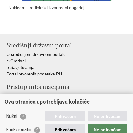
Nuklearni i radiološki izvanredni događaj
Središnji državni portal
O središnjem državnom portalu
e-Građani
e-Savjetovanja
Portal otvorenih podataka RH
Pristup informacijama
Pravo na pristup informacijama
Ova stranica upotrebljava kolačiće
Savjetovanje
Zaštita osobnih podataka
Zapošljavanje
Nužni
Prihvaćam
Ne prihvaćam
Školovanje
Odnosi s javnošću
Funkcionalni
Prihvaćam
Ne prihvaćam