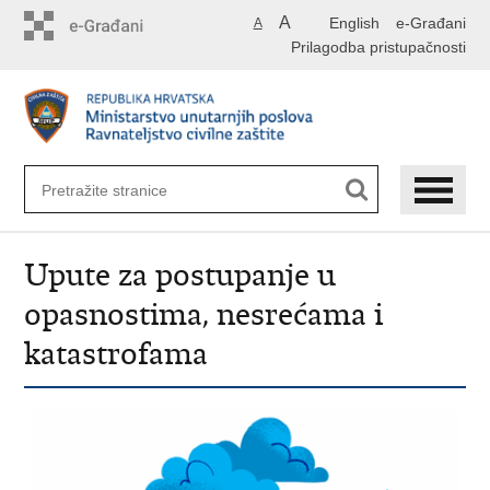
Preskoči
A
English
e-Građani
A
na
Prilagodba pristupačnosti
glavni
sadržaj
Upute za postupanje u
opasnostima, nesrećama i
katastrofama