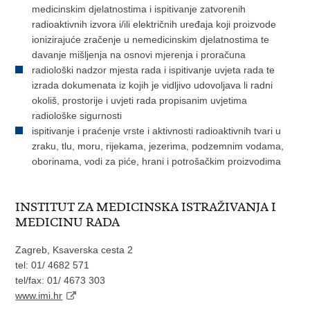
medicinskim djelatnostima i ispitivanje zatvorenih
radioaktivnih izvora i/ili električnih uređaja koji proizvode
ionizirajuće zračenje u nemedicinskim djelatnostima te
davanje mišljenja na osnovi mjerenja i proračuna
radiološki nadzor mjesta rada i ispitivanje uvjeta rada te
izrada dokumenata iz kojih je vidljivo udovoljava li radni
okoliš, prostorije i uvjeti rada propisanim uvjetima
radiološke sigurnosti
ispitivanje i praćenje vrste i aktivnosti radioaktivnih tvari u
zraku, tlu, moru, rijekama, jezerima, podzemnim vodama,
oborinama, vodi za piće, hrani i potrošačkim proizvodima
INSTITUT ZA MEDICINSKA ISTRAŽIVANJA I
MEDICINU RADA
Zagreb, Ksaverska cesta 2
tel: 01/ 4682 571
tel/fax: 01/ 4673 303
www.imi.hr