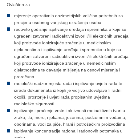
Ovlašten za:
mjerenje operativnih dozimetrijskih veličina potrebnih za
procjenu osobnog vanjskog ozračenja osoba
redovito godišnje ispitivanje uređaja i spremnika u koje su
ugrađeni zatvoreni radioaktivni izvori i/ili električnih uređaja
koji proizvode ionizirajuće zračenje u medicinskim
djelatnostima i ispitivanje uređaja i spremnika u koje su
ugrađeni zatvoreni radioaktivni izvori i/ili električnih uređaja
koji proizvode ionizirajuće zračenje u nemedicinskim
djelatnostima te davanje mišljenja na osnovi mjerenja i
proračuna
radiološki nadzor mjesta rada i ispitivanje uvjeta rada te
izrada dokumenata iz kojih je vidljivo udovoljava li radni
okoliš, prostorije i uvjeti rada propisanim uvjetima
radiološke sigurnosti
ispitivanje i praćenje vrste i aktivnosti radioaktivnih tvari u
zraku, tlu, moru, rijekama, jezerima, podzemnim vodama,
oborinama, vodi za piće, hrani i potrošačkim proizvodima
ispitivanje koncentracije radona i radonovih potomaka u
zraku