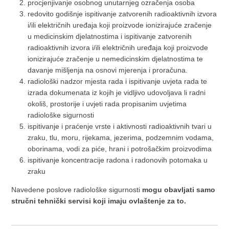
procjenjivanje osobnog unutarnjeg ozračenja osoba
redovito godišnje ispitivanje zatvorenih radioaktivnih izvora
i/ili električnih uređaja koji proizvode ionizirajuće zračenje
u medicinskim djelatnostima i ispitivanje zatvorenih
radioaktivnih izvora i/ili električnih uređaja koji proizvode
ionizirajuće zračenje u nemedicinskim djelatnostima te
davanje mišljenja na osnovi mjerenja i proračuna.
radiološki nadzor mjesta rada i ispitivanje uvjeta rada te
izrada dokumenata iz kojih je vidljivo udovoljava li radni
okoliš, prostorije i uvjeti rada propisanim uvjetima
radiološke sigurnosti
ispitivanje i praćenje vrste i aktivnosti radioaktivnih tvari u
zraku, tlu, moru, rijekama, jezerima, podzemnim vodama,
oborinama, vodi za piće, hrani i potrošačkim proizvodima
ispitivanje koncentracije radona i radonovih potomaka u
zraku
Navedene poslove radiološke sigurnosti
mogu obavljati samo
stručni tehnički servisi koji imaju ovlaštenje za to.