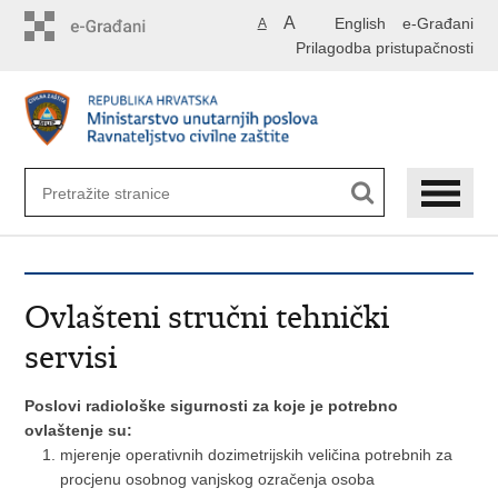
Preskoči
A
English
e-Građani
A
na
Prilagodba pristupačnosti
glavni
sadržaj
Ovlašteni stručni tehnički
servisi
Poslovi radiološke sigurnosti za koje je potrebno
ovlaštenje su:
mjerenje operativnih dozimetrijskih veličina potrebnih za
procjenu osobnog vanjskog ozračenja osoba