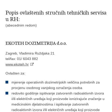
Popis ovlaštenih stručnih tehničkih servisa
u RH:
(abecednim redom)
EKOTEH DOZIMETRIJA d.o.o.
Zagreb, Vladimira Ruždjaka 21
tel/fax: 01/ 6043 882
www.ekoteh.hr
Ovlašten za:
mjerenje operativnih dozimetrijskih veličina potrebnih za
procjenu osobnog vanjskog ozračenja osoba
redovito godišnje ispitivanje zatvorenih radioaktivnih izvora
i/ili električnih uređaja koji proizvode ionizirajuće zračenje u
medicinskim djelatnostima i ispitivanje zatvorenih
radioaktivnih izvora i/ili električnih uređaja koji proizvode