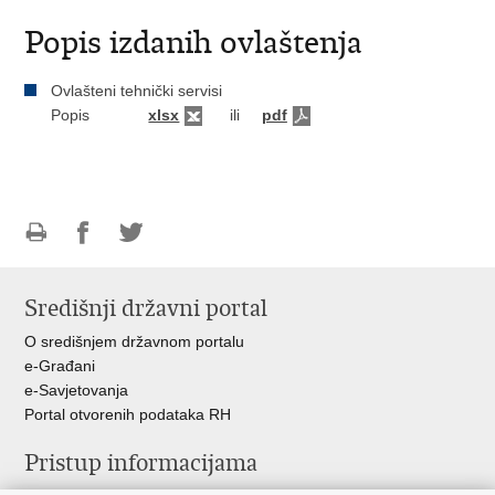
Popis izdanih ovlaštenja
Ovlašteni tehnički servisi
Popis
xlsx
ili
pdf
Ispiši
Podijeli
Podijeli
stranicu
na
na
Središnji državni portal
Facebooku
Twitteru
O središnjem državnom portalu
e-Građani
e-Savjetovanja
Portal otvorenih podataka RH
Pristup informacijama