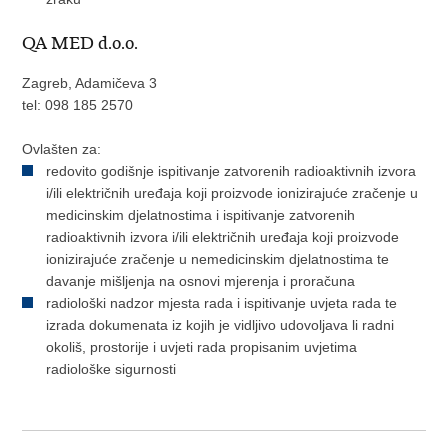
QA MED d.o.o.
Zagreb, Adamičeva 3
tel: 098 185 2570
Ovlašten za:
redovito godišnje ispitivanje zatvorenih radioaktivnih izvora
i/ili električnih uređaja koji proizvode ionizirajuće zračenje u
medicinskim djelatnostima i ispitivanje zatvorenih
radioaktivnih izvora i/ili električnih uređaja koji proizvode
ionizirajuće zračenje u nemedicinskim djelatnostima te
davanje mišljenja na osnovi mjerenja i proračuna
radiološki nadzor mjesta rada i ispitivanje uvjeta rada te
izrada dokumenata iz kojih je vidljivo udovoljava li radni
okoliš, prostorije i uvjeti rada propisanim uvjetima
radiološke sigurnosti