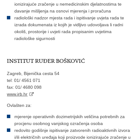
ionizirajuće zračenje u nemedicinskim djelatnostima te
davanje mišljenja na osnovi mjerenja i proračuna
radiološki nadzor mjesta rada i ispitivanje uvjeta rada te
izrada dokumenata iz kojih je vidljivo udovoljava li radni
okoliš, prostorije i uvjeti rada propisanim uvjetima
radiološke sigurnosti
INSTITUT RUĐER BOŠKOVIĆ
Zagreb, Bijenička cesta 54
tel: 01/ 4561 071
fax: 01/ 4680 098
www.irb.hr
Ovlašten za:
mjerenje operativnih dozimetrijskih veličina potrebnih za
procjenu osobnog vanjskog ozračenja osoba
redovito godišnje ispitivanje zatvorenih radioaktivnih izvora
i/ili električnih uređaja koji proizvode ionizirajuće zračenje u