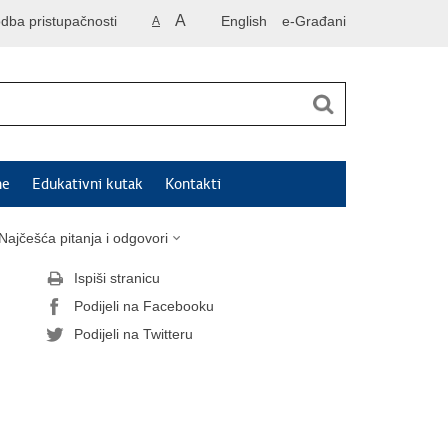
A
odba pristupačnosti
English
e-Građani
A
ne
Edukativni kutak
Kontakti
Najčešća pitanja i odgovori
Ispiši stranicu
Podijeli na Facebooku
Podijeli na Twitteru