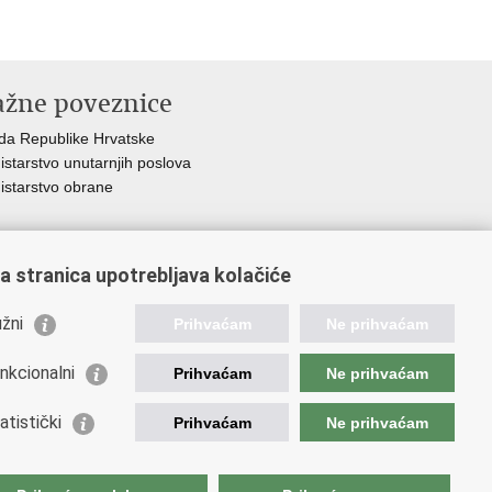
ažne poveznice
da Republike Hrvatske
istarstvo unutarnjih poslova
istarstvo obrane
a stranica upotrebljava kolačiće
žni
ti
.
Prihvaćam
Ne prihvaćam
nkcionalni
Prihvaćam
Ne prihvaćam
atistički
Prihvaćam
Ne prihvaćam