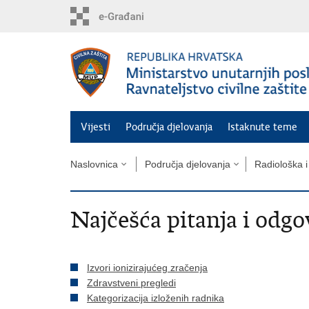
Preskoči
na
glavni
sadržaj
Vijesti
Područja djelovanja
Istaknute teme
Naslovnica
Područja djelovanja
Radiološka i
Najčešća pitanja i odgo
Izvori ionizirajućeg zračenja
Zdravstveni pregledi
Kategorizacija izloženih radnika