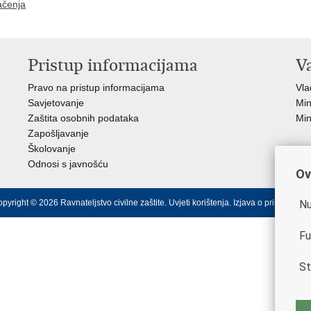
ačenja
Pristup informacijama
V
Pravo na pristup informacijama
Vla
Savjetovanje
Min
Zaštita osobnih podataka
Min
Zapošljavanje
Školovanje
Odnosi s javnošću
Ov
Nu
pyright © 2026 Ravnateljstvo civilne zaštite.
Uvjeti korištenja
.
Izjava o pristupačnos
Fu
St