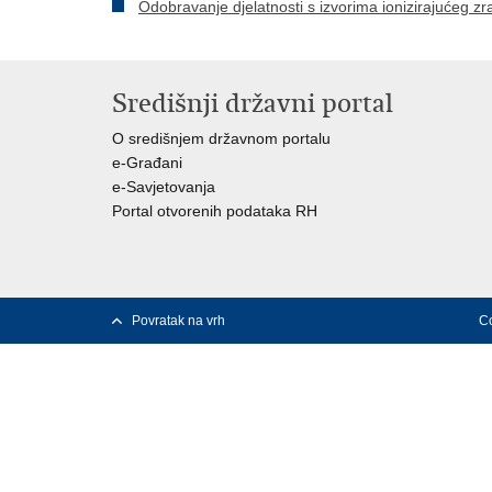
Odobravanje djelatnosti s izvorima ionizirajućeg zr
Središnji državni portal
O središnjem državnom portalu
e-Građani
e-Savjetovanja
Portal otvorenih podataka RH
Povratak na vrh
Co