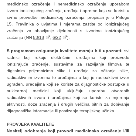
medicinsko ozračenje i nemedicinsko ozračenje uporabom
izvora ionizirajućeg zračenja, uređaja i opreme koja se koristi u
svrhu provedbe medicinskog ozračenja, propisan je u Prilogu
15. Pravilnika o uvjetima i mjerama zaštite od ionizirajućeg
zračenja za obavljanje djelatnosti s izvorima ionizirajućeg
zračenja (NN
53/18
,
6/22
).
S programom osiguranja kvalitete moraju biti upoznati:
svi
radnici koji rukuju električnim uređajima koji proizvode
ionizirajuće zračenje, sustavima za razvijanje filmova te
digitalnim prijemnicima slike i uređaja za očitanje slike,
radioaktivnim izvorima te uređajima u koji je radioaktivni izvor
ugrađen, uređajima koji se koriste za dijagnostičke postupke u
nuklearnoj medicini koji uključuju uporabu otvorenih
radioaktivnih izvora i uređajima koji se koriste za mjerenja
aktivnosti, doze zračenja i drugih veličina bitnih za dobivanje
dijagnostičke informacije ili postizanje terapijskog učinka.
PROVJERA KVALITETE
Nositelj odobrenja koji provodi medicinsko ozračenje i/ili