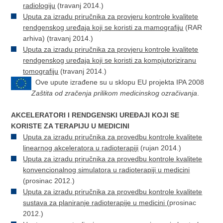
radiologiju
(travanj 2014.)
Uputa za izradu priručnika za provjeru kontrole kvalitete
rendgenskog uređaja koji se koristi za mamografiju
(RAR
arhiva) (travanj 2014.)
Uputa za izradu priručnika za provjeru kontrole kvalitete
rendgenskog uređaja koji se koristi za kompjutoriziranu
tomografiju
(travanj 2014.)
Ove upute izrađene su u sklopu EU projekta IPA 2008
Zaštita od zračenja prilikom medicinskog ozračivanja
.
AKCELERATORI I RENDGENSKI UREĐAJI KOJI SE
KORISTE ZA TERAPIJU U MEDICINI
Uputa za izradu priručnika za provedbu kontrole kvalitete
linearnog akceleratora u radioterapiji
(rujan 2014.)
Uputa za izradu priručnika za provedbu kontrole kvalitete
konvencionalnog simulatora u radioterapiji u medicini
(prosinac 2012.)
Uputa za izradu priručnika za provedbu kontrole kvalitete
sustava za planiranje radioterapije u medicini
(prosinac
2012.)