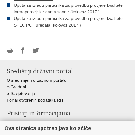
Uputa za izradu priručnika za provedbu provjere kvalitete
intraoperacijske gama sonde
(kolovoz 2017.)
Uputa za izradu priručnika za provedbu provjere kvalitete
SPECT/CT uređaja
(kolovoz 2017.)
Ispiši
Podijeli
Podijeli
stranicu
na
na
Središnji državni portal
Facebooku
Twitteru
O središnjem državnom portalu
e-Građani
e-Savjetovanja
Portal otvorenih podataka RH
Pristup informacijama
Pravo na pristup informacijama
Ova stranica upotrebljava kolačiće
Savjetovanje