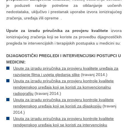
je poduzeti radnje potrebne za otklanjanje uočenih
nedostataka, uključivo i prestanak uporabe izvora ionizirajućeg
zračenja, uređaja i/ili opreme .
Upute za izradu priručnika za provjeru kvalitete
izvora
ionizirajućeg zračenja koji se koriste za provedbu dijagnostičkih
pregleda te intervencijskih i terapijskih postupaka u medicini su:
DIJAGNOSTIČKI PREGLEDI I INTERVENCIJSKI POSTUPCI U
MEDICINI:
Upute za izradu priručnika za provjeru kvalitete uređaja za
razvijanje filma i uvjeta gledanja slike
(travanj 2014.)
Uputa za izradu priručnika za provjeru kontrole kvalitete
rendgenskog uređaja koji se koristi za konvencionalnu
radiografiju
(travanj 2014.)
Uputa za izradu priručnika za provjeru kontrole kvalitete
rendgenskog uređaja koji se koristi za dijaskopiju
(travanj
2014.)
Uputa za izradu priručnika za provjeru kontrole kvalitete
rendgenskog uređaja koji se koristi za intervencijsku