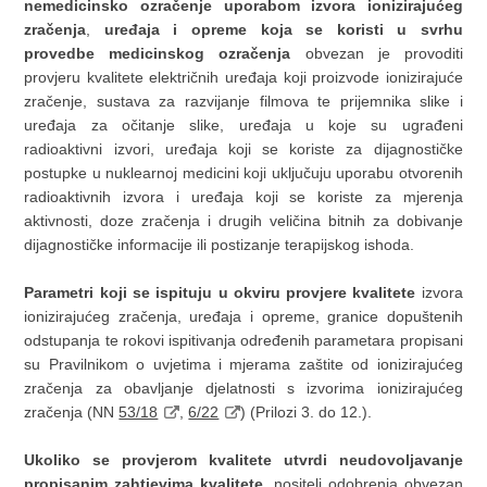
nemedicinsko ozračenje uporabom izvora ionizirajućeg
zračenja
,
uređaja i opreme koja se koristi u svrhu
provedbe medicinskog ozračenja
obvezan je provoditi
provjeru kvalitete električnih uređaja koji proizvode ionizirajuće
zračenje, sustava za razvijanje filmova te prijemnika slike i
uređaja za očitanje slike, uređaja u koje su ugrađeni
radioaktivni izvori, uređaja koji se koriste za dijagnostičke
postupke u nuklearnoj medicini koji uključuju uporabu otvorenih
radioaktivnih izvora i uređaja koji se koriste za mjerenja
aktivnosti, doze zračenja i drugih veličina bitnih za dobivanje
dijagnostičke informacije ili postizanje terapijskog ishoda.
Parametri koji se ispituju u okviru provjere kvalitete
izvora
ionizirajućeg zračenja, uređaja i opreme, granice dopuštenih
odstupanja te rokovi ispitivanja određenih parametara propisani
su Pravilnikom o uvjetima i mjerama zaštite od ionizirajućeg
zračenja za obavljanje djelatnosti s izvorima ionizirajućeg
zračenja (NN
53/18
,
6/22
) (Prilozi 3. do 12.).
Ukoliko se provjerom kvalitete utvrdi neudovoljavanje
propisanim zahtjevima kvalitete
, nositelj odobrenja obvezan