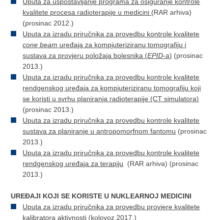
Uputa za uspostavljanje programa za osiguranje kontrole
kvalitete procesa radioterapije u medicini
(RAR arhiva)
(prosinac 2012.)
Uputa za izradu priručnika za provedbu kontrole kvalitete
cone beam
uređaja za kompjuteriziranu tomografiju i
sustava za provjeru položaja bolesnika (
EPID
-a)
(prosinac
2013.)
Uputa za izradu priručnika za provedbu kontrole kvalitete
rendgenskog uređaja za kompjuteriziranu tomografiju koji
se koristi u svrhu planiranja radioterapije (CT simulatora)
(prosinac 2013.)
Uputa za izradu priručnika za provedbu kontrole kvalitete
sustava za planiranje u antropomorfnom fantomu
(prosinac
2013.)
Uputa za izradu priručnika za provedbu kontrole kvalitete
rendgenskog uređaja za terapiju
(RAR arhiva) (prosinac
2013.)
UREĐAJI KOJI SE KORISTE U NUKLEARNOJ MEDICINI
Uputa za izradu priručnika za provedbu provjere kvalitete
kalibratora aktivnosti
(kolovoz 2017.)