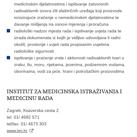
medicinskim djelatnostima i ispitivanje zatvorenih
radioaktivnih izvora i/ili električnih uređaja koji proizvode
ionizirajuće zračenje u nemedicinskim djelatnostima te
davanje mišljenja na osnovi mjerenja i proračuna
radiološki nadzor mjesta rada i ispitivanje uvjeta rada te
izrada dokumenata iz kojih je vidljivo udovoljava li radni
okoliš, prostorije i uvjeti rada propisanim uvjetima
radiološke sigurnosti
ispitivanje i praćenje vrste i aktivnosti radioaktivnih tvari u
zraku, tlu, moru, rijekama, jezerima, podzemnim vodama,
oborinama, vodi za piće, hrani i potrošačkim proizvodima
INSTITUT ZA MEDICINSKA ISTRAŽIVANJA I
MEDICINU RADA
Zagreb, Ksaverska cesta 2
tel: 01/ 4682 571
tel/fax: 01/ 4673 303
www.imi.hr