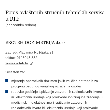
Popis ovlaštenih stručnih tehničkih servisa
u RH:
(abecednim redom)
EKOTEH DOZIMETRIJA d.o.o.
Zagreb, Vladimira Ruždjaka 21
tel/fax: 01/ 6043 882
www.ekoteh.hr
Ovlašten za:
mjerenje operativnih dozimetrijskih veličina potrebnih za
procjenu osobnog vanjskog ozračenja osoba
redovito godišnje ispitivanje zatvorenih radioaktivnih izvora
i/ili električnih uređaja koji proizvode ionizirajuće zračenje u
medicinskim djelatnostima i ispitivanje zatvorenih
radioaktivnih izvora i/ili električnih uređaja koji proizvode