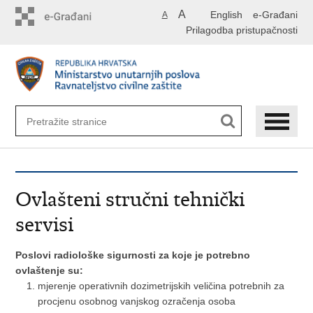
Preskoči
A
English
e-Građani
A
na
Prilagodba pristupačnosti
glavni
sadržaj
Ovlašteni stručni tehnički
servisi
Poslovi radiološke sigurnosti za koje je potrebno
ovlaštenje su:
mjerenje operativnih dozimetrijskih veličina potrebnih za
procjenu osobnog vanjskog ozračenja osoba