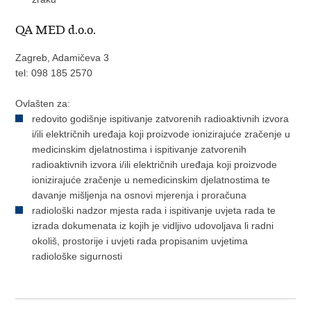
QA MED d.o.o.
Zagreb, Adamičeva 3
tel: 098 185 2570
Ovlašten za:
redovito godišnje ispitivanje zatvorenih radioaktivnih izvora
i/ili električnih uređaja koji proizvode ionizirajuće zračenje u
medicinskim djelatnostima i ispitivanje zatvorenih
radioaktivnih izvora i/ili električnih uređaja koji proizvode
ionizirajuće zračenje u nemedicinskim djelatnostima te
davanje mišljenja na osnovi mjerenja i proračuna
radiološki nadzor mjesta rada i ispitivanje uvjeta rada te
izrada dokumenata iz kojih je vidljivo udovoljava li radni
okoliš, prostorije i uvjeti rada propisanim uvjetima
radiološke sigurnosti