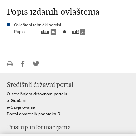
Popis izdanih ovlaštenja
Ovlašteni tehnički servisi
Popis
xlsx
ili
pdf
Ispiši
Podijeli
Podijeli
stranicu
na
na
Središnji državni portal
Facebooku
Twitteru
O središnjem državnom portalu
e-Građani
e-Savjetovanja
Portal otvorenih podataka RH
Pristup informacijama