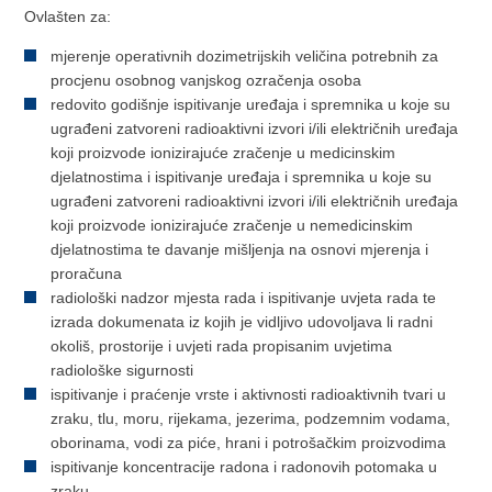
Ovlašten za:
mjerenje operativnih dozimetrijskih veličina potrebnih za
procjenu osobnog vanjskog ozračenja osoba
redovito godišnje ispitivanje uređaja i spremnika u koje su
ugrađeni zatvoreni radioaktivni izvori i/ili električnih uređaja
koji proizvode ionizirajuće zračenje u medicinskim
djelatnostima i ispitivanje uređaja i spremnika u koje su
ugrađeni zatvoreni radioaktivni izvori i/ili električnih uređaja
koji proizvode ionizirajuće zračenje u nemedicinskim
djelatnostima te davanje mišljenja na osnovi mjerenja i
proračuna
radiološki nadzor mjesta rada i ispitivanje uvjeta rada te
izrada dokumenata iz kojih je vidljivo udovoljava li radni
okoliš, prostorije i uvjeti rada propisanim uvjetima
radiološke sigurnosti
ispitivanje i praćenje vrste i aktivnosti radioaktivnih tvari u
zraku, tlu, moru, rijekama, jezerima, podzemnim vodama,
oborinama, vodi za piće, hrani i potrošačkim proizvodima
ispitivanje koncentracije radona i radonovih potomaka u
zraku