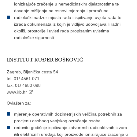
ionizirajuće zračenje u nemedicinskim djelatnostima te
davanje mišljenja na osnovi mjerenja i proračuna
radiološki nadzor mjesta rada i ispitivanje uvjeta rada te
izrada dokumenata iz kojih je vidljivo udovoljava li radni
okoliš, prostorije i uvjeti rada propisanim uvjetima
radiološke sigurnosti
INSTITUT RUĐER BOŠKOVIĆ
Zagreb, Bijenička cesta 54
tel: 01/ 4561 071
fax: 01/ 4680 098
www.irb.hr
Ovlašten za:
mjerenje operativnih dozimetrijskih veličina potrebnih za
procjenu osobnog vanjskog ozračenja osoba
redovito godišnje ispitivanje zatvorenih radioaktivnih izvora
i/ili električnih uređaja koji proizvode ionizirajuće zračenje u