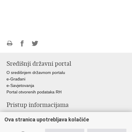
Ispiši
Podijeli
Podijeli
stranicu
na
na
Središnji državni portal
Facebooku
Twitteru
O središnjem državnom portalu
e-Građani
e-Savjetovanja
Portal otvorenih podataka RH
Pristup informacijama
Pravo na pristup informacijama
Ova stranica upotrebljava kolačiće
Savjetovanje
Zaštita osobnih podataka