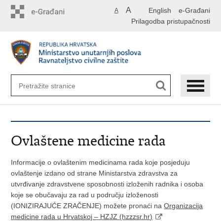
Preskoči
A
English
e-Građani
A
na
Prilagodba pristupačnosti
glavni
sadržaj
Ovlaštene medicine rada
Informacije o ovlaštenim medicinama rada koje posjeduju
ovlaštenje izdano od strane Ministarstva zdravstva za
utvrđivanje zdravstvene sposobnosti izloženih radnika i osoba
koje se obučavaju za rad u području izloženosti
(IONIZIRAJUĆE ZRAČENJE) možete pronaći na
Organizacija
medicine rada u Hrvatskoj – HZJZ (hzzzsr.hr)