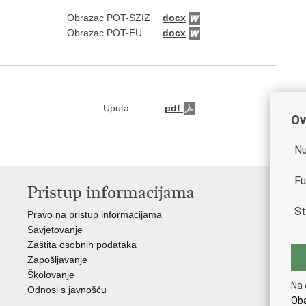
Obrazac POT-SZIZ
docx
Obrazac POT-EU
docx
Uputa
pdf
Ov
Nu
Fu
Pristup informacijama
V
St
Pravo na pristup informacijama
Vla
Savjetovanje
Min
Zaštita osobnih podataka
Min
Zapošljavanje
Školovanje
Na 
Odnosi s javnošću
Oba