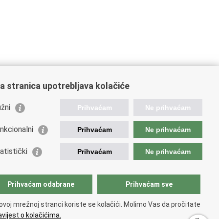
a stranica upotrebljava kolačiće
žni
Prihvaćam
Ne prihvaćam
nkcionalni
Prihvaćam
Ne prihvaćam
ažne poveznice
atistički
Prihvaćam
Ne prihvaćam
da Republike Hrvatske
istarstvo unutarnjih poslova
istarstvo obrane
Prihvaćam odabrane
Prihvaćam sve
ovoj mrežnoj stranci koriste se kolačići. Molimo Vas da pročitate
vijest o kolačićima.