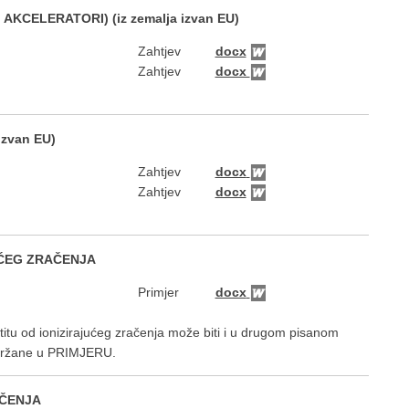
AKCELERATORI) (iz zemalja izvan EU)
Zahtjev
docx
Zahtjev
docx
izvan EU)
Zahtjev
docx
Zahtjev
docx
UĆEG ZRAČENJA
Primjer
docx
u od ionizirajućeg zračenja može biti i u drugom pisanom
adržane u PRIMJERU.
AČENJA