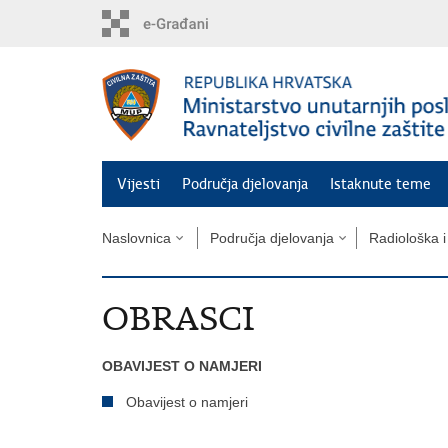
Preskoči
na
glavni
sadržaj
Vijesti
Područja djelovanja
Istaknute teme
Naslovnica
Područja djelovanja
Radiološka i
OBRASCI
OBAVIJEST O NAMJERI
Obavijest o namjeri