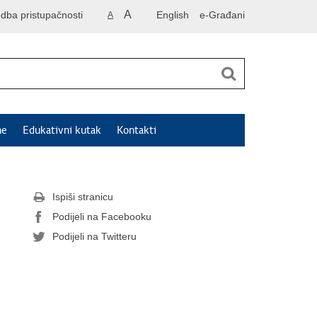
A
odba pristupačnosti
English
e-Građani
A
ne
Edukativni kutak
Kontakti
Ispiši stranicu
Podijeli na Facebooku
Podijeli na Twitteru