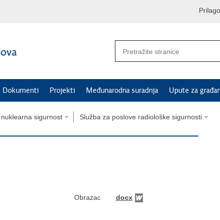
Prilag
Dokumenti
Projekti
Međunarodna suradnja
Upute za građa
 nuklearna sigurnost
Služba za poslove radiološke sigurnosti
Obrazac
docx