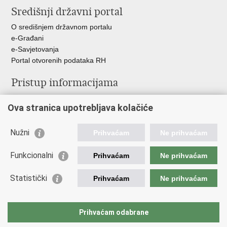
Središnji državni portal
Facebooku
Twitteru
O središnjem državnom portalu
e-Građani
e-Savjetovanja
Portal otvorenih podataka RH
Pristup informacijama
Pravo na pristup informacijama
Ova stranica upotrebljava kolačiće
Savjetovanje
Zaštita osobnih podataka
Zapošljavanje
Nužni
Prihvaćam
Ne prihvaćam
Školovanje
Odnosi s javnošću
Funkcionalni
Prihvaćam
Ne prihvaćam
Važne poveznice
Statistički
Prihvaćam
Ne prihvaćam
Vlada Republike Hrvatske
Ministarstvo unutarnjih poslova
Prihvaćam odabrane
Ministarstvo obrane