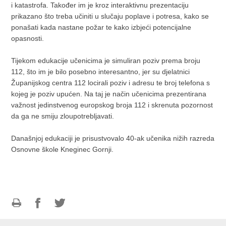
i katastrofa. Također im je kroz interaktivnu prezentaciju
prikazano što treba učiniti u slučaju poplave i potresa, kako se
ponašati kada nastane požar te kako izbjeći potencijalne
opasnosti.
Tijekom edukacije učenicima je simuliran poziv prema broju
112, što im je bilo posebno interesantno, jer su djelatnici
Županijskog centra 112 locirali poziv i adresu te broj telefona s
kojeg je poziv upućen. Na taj je način učenicima prezentirana
važnost jedinstvenog europskog broja 112 i skrenuta pozornost
da ga ne smiju zloupotrebljavati.
Današnjoj edukaciji je prisustvovalo 40-ak učenika nižih razreda
Osnovne škole Kneginec Gornji.
Ispiši
Podijeli
Podijeli
stranicu
na
na