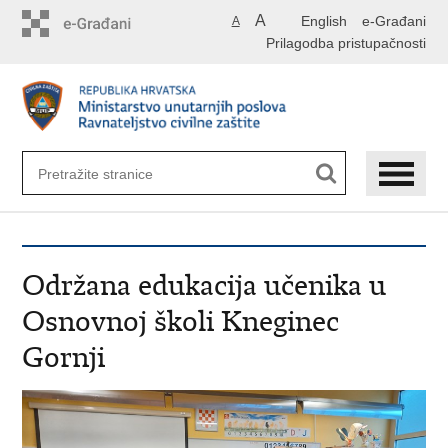
Preskoči
A
English
e-Građani
A
na
Prilagodba pristupačnosti
glavni
sadržaj
Održana edukacija učenika u
Osnovnoj školi Kneginec
Gornji