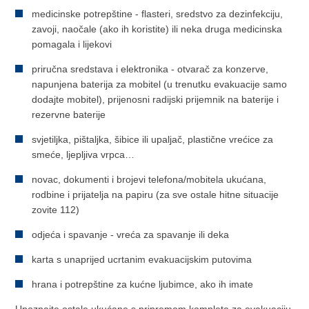
medicinske potrepštine - flasteri, sredstvo za dezinfekciju,
zavoji, naočale (ako ih koristite) ili neka druga medicinska
pomagala i lijekovi
priručna sredstava i elektronika - otvarač za konzerve,
napunjena baterija za mobitel (u trenutku evakuacije samo
dodajte mobitel), prijenosni radijski prijemnik na baterije i
rezervne baterije
svjetiljka, pištaljka, šibice ili upaljač, plastične vrećice za
smeće, ljepljiva vrpca…
novac, dokumenti i brojevi telefona/mobitela ukućana,
rodbine i prijatelja na papiru (za sve ostale hitne situacije
zovite 112)
odjeća i spavanje - vreća za spavanje ili deka
karta s unaprijed ucrtanim evakuacijskim putovima
hrana i potrepštine za kućne ljubimce, ako ih imate
​Upoznajte ostale ukućane s pripremom kompleta za evakuaciju