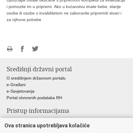
i pomozite im u pripremi.
Ako u kućanstvu imate bebe, starije
osobe ili osobe s invaliditetom ne zaboravite pripremiti stvari i
za njihove potrebe
Ispiši
Podijeli
Podijeli
stranicu
na
na
Središnji državni portal
Facebooku
Twitteru
O središnjem državnom portalu
e-Građani
e-Savjetovanja
Portal otvorenih podataka RH
Pristup informacijama
Pravo na pristup informacijama
Ova stranica upotrebljava kolačiće
Savjetovanje
Zaštita osobnih podataka