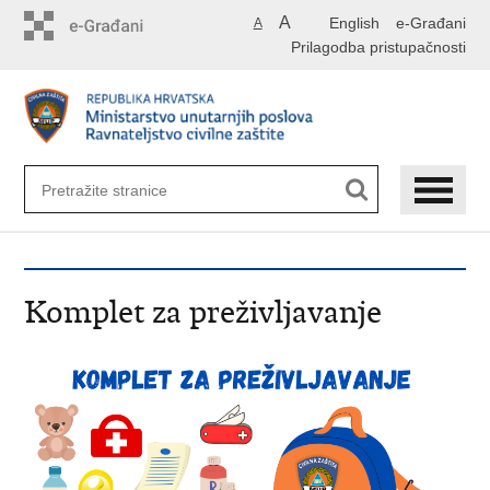
Preskoči
A
English
e-Građani
A
na
Prilagodba pristupačnosti
glavni
sadržaj
Komplet za preživljavanje