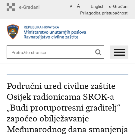
Preskoči
A
English
e-Građani
A
na
Prilagodba pristupačnosti
glavni
sadržaj
Područni ured civilne zaštite
Osijek radionicama SROK-a
„Budi protupotresni graditelj“
započeo obilježavanje
Međunarodnog dana smanjenja