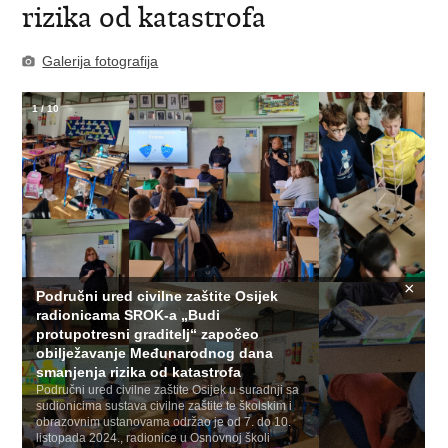
rizika od katastrofa
Galerija fotografija
1
/
10
×
Područni ured civilne zaštite Osijek
radionicama SROK-a „Budi
protupotresni graditelj“ započeo
obilježavanje Međunarodnog dana
smanjenja rizika od katastrofa
Područni ured civilne zaštite Osijek u suradnji sa
sudionicima sustava civilne zaštite te školskim i
obrazovnim ustanovama održao je od 7. do 10.
listopada 2024., radionice u Osnovnoj školi