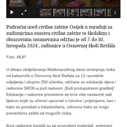
Retfala
Područni ured civilne zaštite Osijek u suradnji sa
sudionicima sustava civilne zaštite te školskim i
obrazovnim ustanovama održao je od 7. do 10.
listopada 2024., radionice u Osnovnoj školi Retfala
Foto: MUP
U sklopu obilježavanja Međunarodnog dana smanjenja rizika
od katastrofa u Osnovnoj školi Retfala za 12 razrednih
odjeljenja i ukupno 250 učenika, održane su edukacije djece i
radionice SROK-a pod nazivom „Budi protupotresni graditelj“.
Edukacije i radionice provedene se kroz više nastavnih sati
tijekom kojih su učenici upoznati s rizicima i prijetnjama, kao i
kako se ponašati u katastrofama, odnosno kako se mogu
preventivno zaštiti od mogućih rizika.
Kroz radionice koristili su se promotivni materijali, animirani