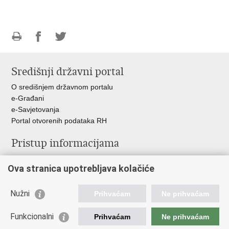
Ispiši
Podijeli
Podijeli
stranicu
na
na
Središnji državni portal
Facebooku
Twitteru
O središnjem državnom portalu
e-Građani
e-Savjetovanja
Portal otvorenih podataka RH
Pristup informacijama
Pravo na pristup informacijama
Ova stranica upotrebljava kolačiće
Savjetovanje
Zaštita osobnih podataka
Zapošljavanje
Nužni
Prihvaćam
Ne prihvaćam
Školovanje
Odnosi s javnošću
Funkcionalni
Prihvaćam
Ne prihvaćam