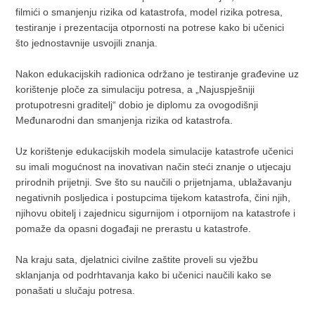
filmići o smanjenju rizika od katastrofa, model rizika potresa,
testiranje i prezentacija otpornosti na potrese kako bi učenici
što jednostavnije usvojili znanja.
Nakon edukacijskih radionica održano je testiranje građevine uz
korištenje ploče za simulaciju potresa, a „Najuspješniji
protupotresni graditelj“ dobio je diplomu za ovogodišnji
Međunarodni dan smanjenja rizika od katastrofa.
Uz korištenje edukacijskih modela simulacije katastrofe učenici
su imali mogućnost na inovativan način steći znanje o utjecaju
prirodnih prijetnji. Sve što su naučili o prijetnjama, ublažavanju
negativnih posljedica i postupcima tijekom katastrofa, čini njih,
njihovu obitelj i zajednicu sigurnijom i otpornijom na katastrofe i
pomaže da opasni događaji ne prerastu u katastrofe.
Na kraju sata, djelatnici civilne zaštite proveli su vježbu
sklanjanja od podrhtavanja kako bi učenici naučili kako se
ponašati u slučaju potresa.