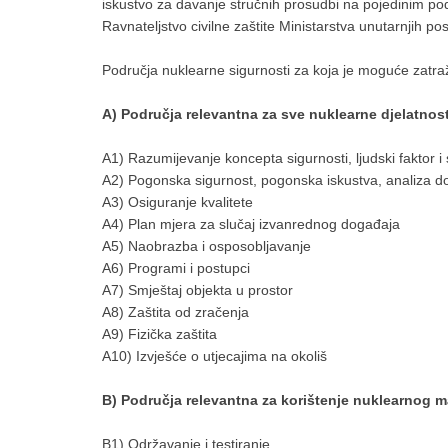
iskustvo za davanje stručnih prosudbi na pojedinim podr
Ravnateljstvo civilne zaštite Ministarstva unutarnjih po
Područja nuklearne sigurnosti za koja je moguće zatraži
A) Područja relevantna za sve nuklearne djelatnost
A1) Razumijevanje koncepta sigurnosti, ljudski faktor i
A2) Pogonska sigurnost, pogonska iskustva, analiza d
A3) Osiguranje kvalitete
A4) Plan mjera za slučaj izvanrednog događaja
A5) Naobrazba i osposobljavanje
A6) Programi i postupci
A7) Smještaj objekta u prostor
A8) Zaštita od zračenja
A9) Fizička zaštita
A10) Izvješće o utjecajima na okoliš
B) Područja relevantna za korištenje nuklearnog ma
B1) Održavanje i testiranje