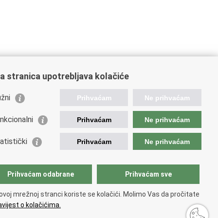
a stranica upotrebljava kolačiće
žni
Prihvaćam
Ne prihvaćam
nkcionalni
Prihvaćam
Ne prihvaćam
ažne poveznice
atistički
Prihvaćam
Ne prihvaćam
da Republike Hrvatske
istarstvo unutarnjih poslova
istarstvo obrane
Prihvaćam odabrane
Prihvaćam sve
ovoj mrežnoj stranci koriste se kolačići. Molimo Vas da pročitate
vijest o kolačićima.