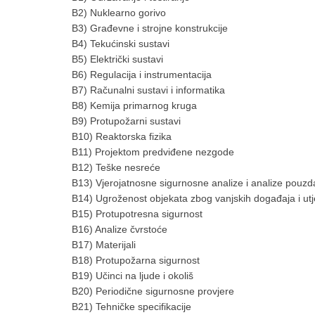
B2) Nuklearno gorivo
B3) Građevne i strojne konstrukcije
B4) Tekućinski sustavi
B5) Električki sustavi
B6) Regulacija i instrumentacija
B7) Računalni sustavi i informatika
B8) Kemija primarnog kruga
B9) Protupožarni sustavi
B10) Reaktorska fizika
B11) Projektom predviđene nezgode
B12) Teške nesreće
B13) Vjerojatnosne sigurnosne analize i analize pouzd
B14) Ugroženost objekata zbog vanjskih događaja i utj
B15) Protupotresna sigurnost
B16) Analize čvrstoće
B17) Materijali
B18) Protupožarna sigurnost
B19) Učinci na ljude i okoliš
B20) Periodične sigurnosne provjere
B21) Tehničke specifikacije