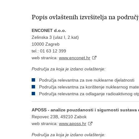
Popis ovlaštenih izvršitelja na područ
ENCONET d.o.o.
Zelinska 3 (ulaz I, 2.kat)
10000 Zagreb
tel.: 01 63 12 399
web stranica:
www.enconet.hr
Područja za koja je izdano ovlaštenje:
Područja relevantna za sve nuklearne djelatnosti
Područja relevantna za korištenje nuklearnog mater
Područja relevantna za odlaganje radioaktivnog otp
APOSS - analize pouzdanosti i sigurnosti sustava 
Repovec 23B, 49210 Zabok
web stranica:
www.aposs.hr
Područja za koja je izdano ovlaštenje: