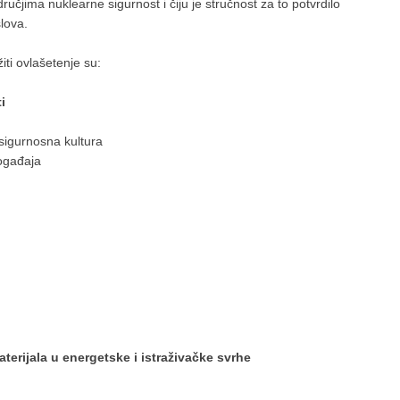
učjima nuklearne sigurnost i čiju je stručnost za to potvrdilo
slova.
ti ovlašetenje su:
i
 sigurnosna kultura
ogađaja
terijala u energetske i istraživačke svrhe