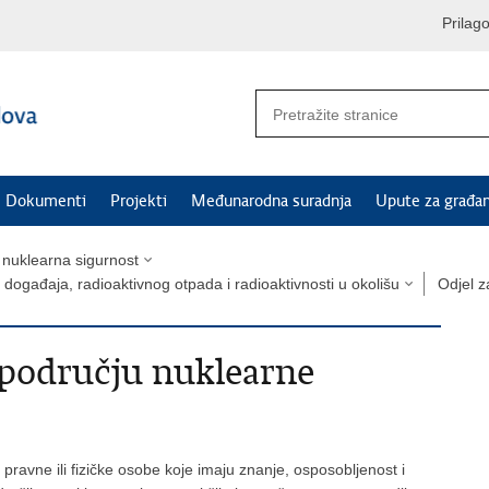
Prilag
Dokumenti
Projekti
Međunarodna suradnja
Upute za građa
 nuklearna sigurnost
događaja, radioaktivnog otpada i radioaktivnosti u okolišu
Odjel z
a području nuklearne
u pravne ili fizičke osobe koje imaju znanje, osposobljenost i