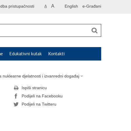
A
odba pristupačnosti
English
e-Građani
A
ne
Edukativni kutak
Kontakti
a nuklearne djelatnosti i izvanredni događaj
Ispiši stranicu
Podijeli na Facebooku
Podijeli na Twitteru