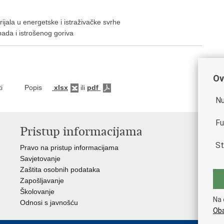
ijala u energetske i istraživačke svrhe
ada i istrošenog goriva
Ov
igurnosti Popis
xlsx
ili
pdf
Nu
Fu
Pristup informacijama
V
St
Pravo na pristup informacijama
Vla
Savjetovanje
Min
Zaštita osobnih podataka
Min
Zapošljavanje
Školovanje
Na 
Odnosi s javnošću
Oba