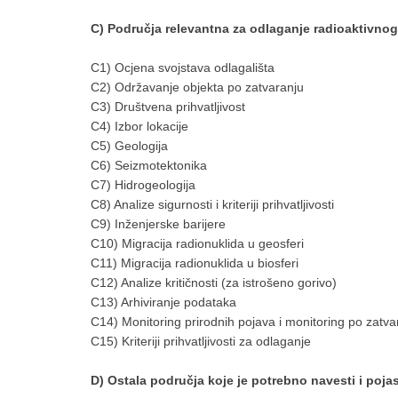
C) Područja relevantna za odlaganje radioaktivnog
C1) Ocjena svojstava odlagališta
C2) Održavanje objekta po zatvaranju
C3) Društvena prihvatljivost
C4) Izbor lokacije
C5) Geologija
C6) Seizmotektonika
C7) Hidrogeologija
C8) Analize sigurnosti i kriteriji prihvatljivosti
C9) Inženjerske barijere
C10) Migracija radionuklida u geosferi
C11) Migracija radionuklida u biosferi
C12) Analize kritičnosti (za istrošeno gorivo)
C13) Arhiviranje podataka
C14) Monitoring prirodnih pojava i monitoring po zatva
C15) Kriteriji prihvatljivosti za odlaganje
D) Ostala područja koje je potrebno navesti i pojas