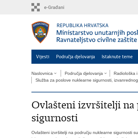
Preskoči
na
glavni
sadržaj
Vijesti
Područja djelovanja
Istaknute teme
Naslovnica
Područja djelovanja
Radiološka i
Služba za poslove nuklearne sigurnosti, izvanrednog 
Ovlašteni izvršitelji n
sigurnosti
Ovlašteni izvršitelji na području nuklearne sigurnosti s