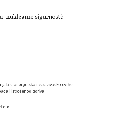
ju nuklearne sigurnosti:
ijala u energetske i istraživačke svrhe
ada i istrošenog goriva
d.o.o.