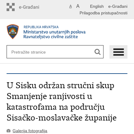
Preskoči
A
English
e-Građani
A
na
Prilagodba pristupačnosti
glavni
sadržaj
U Sisku održan stručni skup
Smanjenje ranjivosti u
katastrofama na području
Sisačko-moslavačke županije
Galerija fotografija