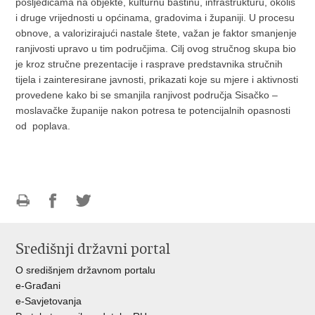
posljedicama na objekte, kulturnu baštinu, infrastrukturu, okoliš
i druge vrijednosti u općinama, gradovima i županiji. U procesu
obnove, a valorizirajući nastale štete, važan je faktor smanjenje
ranjivosti upravo u tim područjima. Cilj ovog stručnog skupa bio
je kroz stručne prezentacije i rasprave predstavnika stručnih
tijela i zainteresirane javnosti, prikazati koje su mjere i aktivnosti
provedene kako bi se smanjila ranjivost područja Sisačko –
moslavačke županije nakon potresa te potencijalnih opasnosti
od poplava.
Ispiši
Podijeli
Podijeli
stranicu
na
na
Središnji državni portal
Facebooku
Twitteru
O središnjem državnom portalu
e-Građani
e-Savjetovanja