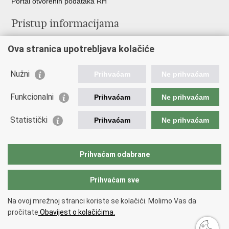
Portal otvorenih podataka RH
Pristup informacijama
Pravo na pristup informacijama
Ova stranica upotrebljava kolačiće
Savjetovanje
Zaštita osobnih podataka
Zapošljavanje
Nužni
Prihvaćam
Ne prihvaćam
Školovanje
Odnosi s javnošću
Funkcionalni
Prihvaćam
Ne prihvaćam
Važne poveznice
Statistički
Prihvaćam
Ne prihvaćam
Vlada Republike Hrvatske
Ministarstvo unutarnjih poslova
Prihvaćam odabrane
Ministarstvo obrane
Prihvaćam sve
Povratak na vrh
Na ovoj mrežnoj stranci koriste se kolačići. Molimo Vas da
Copyright © 2026 Ravnateljstvo civilne zaštite.
Uvjeti korištenja
.
Izjava o
pročitate
Obavijest o kolačićima.
pristupačnosti
.