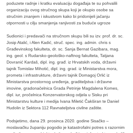
poduzete radnje i kratku evaluaciju događaja te su pohvalili
organizaciju ovog stručnog skupa koji je okupio osobe sa
stručnim znanjem i iskustvom kako bi pridonijeli jačanju
otpornosti u cilju smanjenja ranjivosti za buduće ugroze
Sudionici i predavači na stručnom skupu bili su izv. prof. dr. sc.
Josip Atalić, i Alen Kadić, struč. spec. ing. admin. chris s
Građevinskog fakulteta, dr. sc. Sanja Bernat Gazibara, mag.
ing. geol. s Rudarsko-geološko-naftnog fakulteta, Tatjana
Dovranić Kardaš, dipl. ing. građ. iz Hrvatskih voda, državni
tajnik Tomislav Mihotić, dipl. ing. grad. iz Ministarstva mora,
prometa i infrastrukture, državni tajnik Domagoj Orlić iz
Ministarstva prostornog uređenja, graditeljstva i državne
imovine, gradonačelnica Grada Petrinje Magdalena Komes,
dipl. iur, pročelnica Konzervatorskog odjela u Sisku pri
Ministarstvu kulture i medija Ivana Miletić Čakširan te Daniel
Hudolin iz Sektora 112 Ravnateljstva civilne zaštite.
Podsjetimo, dana 29. prosinca 2020. godine Sisačko –
moslavačku županiju pogodio je katastrofalni potres s razornim