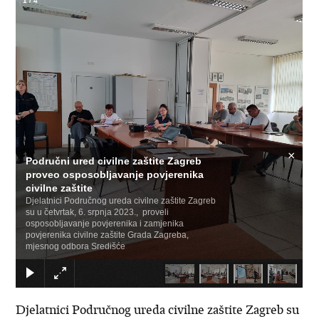
1
/
4
×
Područni ured civilne zaštite Zagreb
proveo osposobljavanje povjerenika
civilne zaštite
Djelatnici Područnog ureda civilne zaštite Zagreb
su u četvrtak, 6. srpnja 2023., proveli
osposobljavanje povjerenika i zamjenika
povjerenika civilne zaštite Grada Zagreba,
mjesnog odbora Središće
Djelatnici Područnog ureda civilne zaštite Zagreb su