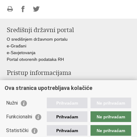
Ispiši
Podijeli
Podijeli
stranicu
na
na
Središnji državni portal
Facebooku
Twitteru
O središnjem državnom portalu
e-Građani
e-Savjetovanja
Portal otvorenih podataka RH
Pristup informacijama
Pravo na pristup informacijama
Ova stranica upotrebljava kolačiće
Savjetovanje
Zaštita osobnih podataka
Zapošljavanje
Nužni
Prihvaćam
Ne prihvaćam
Školovanje
Odnosi s javnošću
Funkcionalni
Prihvaćam
Ne prihvaćam
Važne poveznice
Statistički
Prihvaćam
Ne prihvaćam