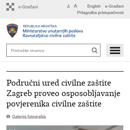
Preskoči
A
English
e-Građani
A
na
Prilagodba pristupačnosti
glavni
sadržaj
Područni ured civilne zaštite
Zagreb proveo osposobljavanje
povjerenika civilne zaštite
Galerija fotografija