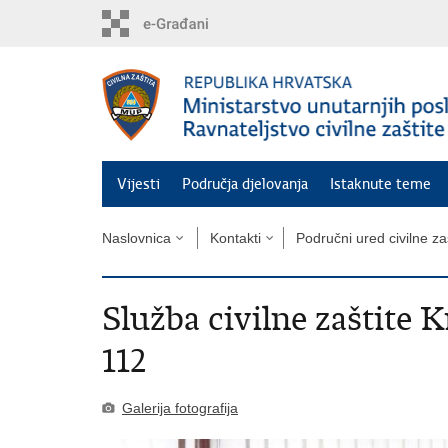
Preskoči
na
glavni
sadržaj
Vijesti
Područja djelovanja
Istaknute teme
Naslovnica
Kontakti
Područni ured civilne za
Služba civilne zaštite K
112
Galerija fotografija