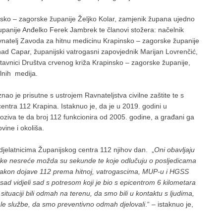
insko – zagorske županije Željko Kolar, zamjenik župana ujedno
županije Anđelko Ferek Jambrek te članovi stožera: načelnik
vnatelj Zavoda za hitnu medicinu Krapinsko – zagorske županije
ad Capar, županijski vatrogasni zapovjednik Marijan Lovrenčić,
avnici Društva crvenog križa Krapinsko – zagorske županije,
lnih medija.
znao je prisutne s ustrojem Ravnateljstva civilne zaštite te s
tra 112 Krapina. Istaknuo je, da je u 2019. godini u
ziva te da broj 112 funkcionira od 2005. godine, a građani ga
vine i okoliša.
 djelatnicima Županijskog centra 112 njihov dan. „
Oni obavljaju
elike nesreće možda su sekunde te koje odlučuju o posljedicama
, nakon dojave 112 prema hitnoj, vatrogascima, MUP-u i HGSS
sad vidjeli sad s potresom koji je bio s epicentrom 6 kilometara
situaciji bili odmah na terenu, da smo bili u kontaktu s ljudima,
ale službe, da smo preventivno odmah djelovali
.“ – istaknuo je,