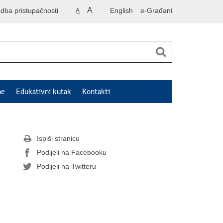
A
odba pristupačnosti
English
e-Građani
A
ne
Edukativni kutak
Kontakti
Ispiši stranicu
Podijeli na Facebooku
Podijeli na Twitteru