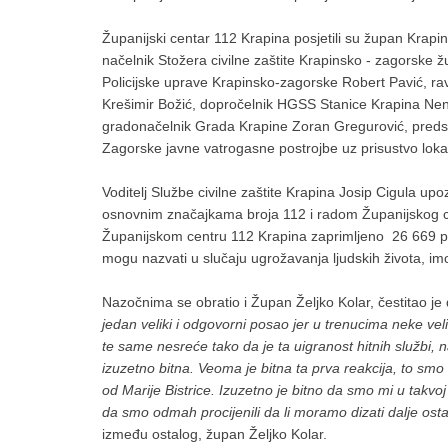
Županijski centar 112 Krapina posjetili su župan Krap
načelnik Stožera civilne zaštite Krapinsko - zagorske 
Policijske uprave Krapinsko-zagorske Robert Pavić, ra
Krešimir Božić, dopročelnik HGSS Stanice Krapina Nen
gradonačelnik Grada Krapine Zoran Gregurović, predst
Zagorske javne vatrogasne postrojbe uz prisustvo loka
Voditelj Službe civilne zaštite Krapina Josip Cigula upo
osnovnim značajkama broja 112 i radom Županijskog cen
Županijskom centru 112 Krapina zaprimljeno 26 669 po
mogu nazvati u slučaju ugrožavanja ljudskih života, imo
Nazočnima se obratio i Župan Željko Kolar, čestitao je
jedan veliki i odgovorni posao jer u trenucima neke v
te same nesreće tako da je ta uigranost hitnih službi
izuzetno bitna. Veoma je bitna ta prva reakcija, to smo 
od Marije Bistrice. Izuzetno je bitno da smo mi u takvoj 
da smo odmah procijenili da li moramo dizati dalje ost
između ostalog, župan Željko Kolar.