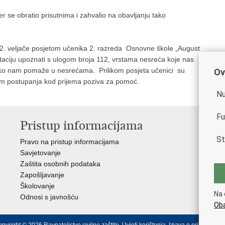
se obratio prisutnima i zahvalio na obavljanju tako
2. veljače posjetom učenika 2. razreda Osnovne škole „August
taciju upoznati s ulogom broja 112, vrstama nesreća koje nas
 tko nam pomaže u nesrećama. Prilikom posjeta učenici su
Ov
nom postupanja kod prijema poziva za pomoć.
Nu
Fu
Pristup informacijama
V
St
Pravo na pristup informacijama
Vla
Savjetovanje
Min
Zaštita osobnih podataka
Min
Zapošljavanje
Školovanje
Na 
Odnosi s javnošću
Oba