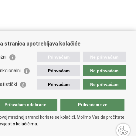
a stranica upotrebljava kolačiće
žni
Prihvaćam
Ne prihvaćam
nkcionalni
Prihvaćam
Ne prihvaćam
ažne poveznice
atistički
Prihvaćam
Ne prihvaćam
da Republike Hrvatske
istarstvo unutarnjih poslova
istarstvo obrane
Prihvaćam odabrane
Prihvaćam sve
ovoj mrežnoj stranci koriste se kolačići. Molimo Vas da pročitate
vijest o kolačićima.