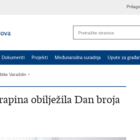
Prilag
Dokumenti
Projekti
Međunarodna suradnja
Upute za građa
štite Varaždin
rapina obilježila Dan broja