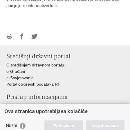
podijeljeni i informativni letci.
Ispiši
Podijeli
Podijeli
stranicu
na
na
Središnji državni portal
Facebooku
Twitteru
O središnjem državnom portalu
e-Građani
e-Savjetovanja
Portal otvorenih podataka RH
Pristup informacijama
Pravo na pristup informacijama
Ova stranica upotrebljava kolačiće
Savjetovanje
Zaštita osobnih podataka
Zapošljavanje
Nužni
Prihvaćam
Ne prihvaćam