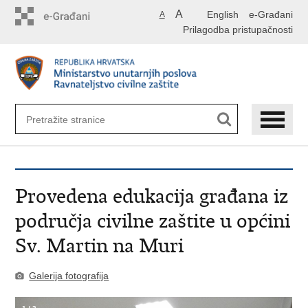
Preskoči
A
English
e-Građani
A
na
Prilagodba pristupačnosti
glavni
sadržaj
Provedena edukacija građana iz
područja civilne zaštite u općini
Sv. Martin na Muri
Galerija fotografija