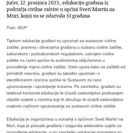
jučer, 12. prosinca 2023., edukaciju građana iz
područja civilne zaštite u općini Sveti Martin na
Muri, kojoj su se odazvala 33 građana
Foto: MUP
Tijekom edukacije građani su upoznati sa sustavom civilne
zaštite, pravima i obvezama građana u sustavu civilne zaštite,
zakonskom i podzakonskom regulativom, ustrojem civilne
zaštite na razini općine te sudionicima uključenima u
provođenje mjera civilne zaštite. Osim uputa kako se zaštititi od
prirodnih nesreća, građani su također upoznati i s
identificiranim rizicima općine te Sustavom za rano
upozoravanje i upravljanje krizama. Po završetku, građani su
istaknuli korisnost edukacije te izrazili zadovoljstvo podizanjem
vlastite svijesti o rizicima koji ih okružuju te izrazili zadovoljstvo
ovakvim načinom upoznavanja sa sustavom civilne zaštite.
Edukacija je organizirana u suradnji s općinom Sveti Martin na
Muri, koja je pozvala građane i osigurala adekvatne uvjete za
provođenje edukacije, a po završetku edukacije prisutnima su