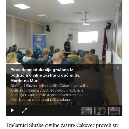
1
/
3
×
Provedena edukacija građana iz
područja civilne zaštite u općini Sv.
Martin na Muri
Djelatnici Službe civilne zaštite Čakovec proveli su
jučer, 12. prosinca 2023., edukaciju građana iz
područja civilne zaštite u općini Sveti Martin na
Muri, kojoj su se odazvala 33 građana
Djelatnici Službe civilne zaštite Čakovec proveli su