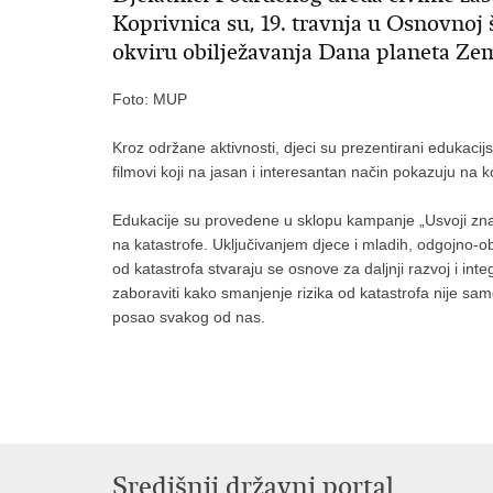
Koprivnica su, 19. travnja u Osnovnoj 
okviru obilježavanja Dana planeta Zeml
Foto: MUP
Kroz održane aktivnosti, djeci su prezentirani edukacijsk
filmovi koji na jasan i interesantan način pokazuju na k
Edukacije su provedene u sklopu kampanje „Usvoji znanja
na katastrofe. Uključivanjem djece i mladih, odgojno-obr
od katastrofa stvaraju se osnove za daljnji razvoj i int
zaboraviti kako smanjenje rizika od katastrofa nije samo 
posao svakog od nas.
Središnji državni portal