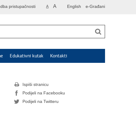
A
odba pristupačnosti
English
e-Građani
A
ne
Edukativni kutak
Kontakti
Ispiši stranicu
Podijeli na Facebooku
Podijeli na Twitteru