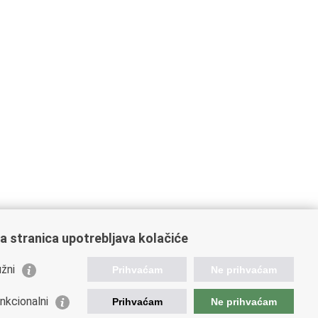
a stranica upotrebljava kolačiće
žni
Prihvaćam
Ne prihvaćam
nkcionalni
Prihvaćam
Ne prihvaćam
ažne poveznice