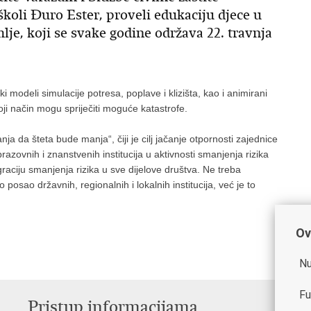
školi Đuro Ester, proveli edukaciju djece u
je, koji se svake godine održava 22. travnja
i modeli simulacije potresa, poplave i klizišta, kao i animirani
oji način mogu spriječiti moguće katastrofe.
 da šteta bude manja“, čiji je cilj jačanje otpornosti zajednice
azovnih i znanstvenih institucija u aktivnosti smanjenja rizika
egraciju smanjenja rizika u sve dijelove društva. Ne treba
posao državnih, regionalnih i lokalnih institucija, već je to
Ov
Nu
Fu
Pristup informacijama
V