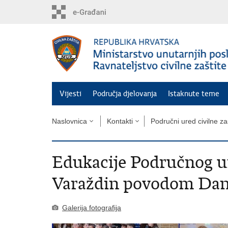
Preskoči
na
glavni
sadržaj
Vijesti
Područja djelovanja
Istaknute teme
Naslovnica
Kontakti
Područni ured civilne za
Edukacije Područnog ur
Varaždin povodom Dana
Galerija fotografija