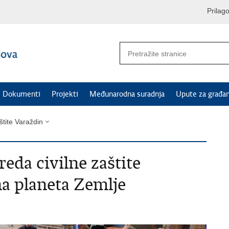
Prilag
Dokumenti
Projekti
Međunarodna suradnja
Upute za građa
štite Varaždin
eda civilne zaštite
 planeta Zemlje