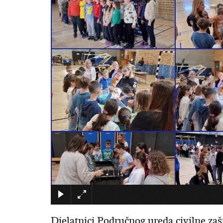
Djelatnici Područnog ureda civilne zašt