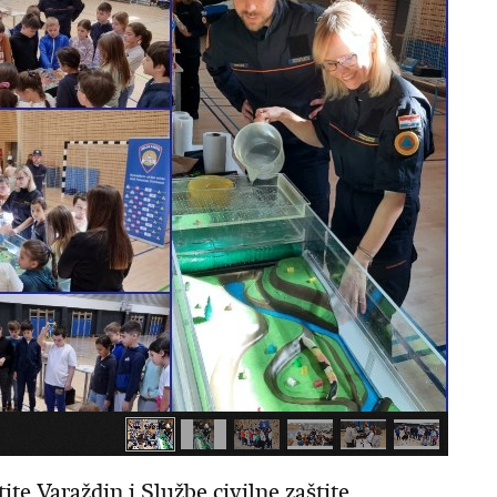
ite Varaždin i Službe civilne zaštite