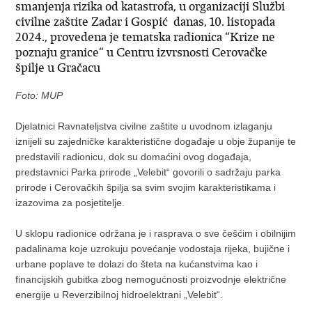
smanjenja rizika od katastrofa, u organizaciji Službi
civilne zaštite Zadar i Gospić danas, 10. listopada
2024., provedena je tematska radionica “Krize ne
poznaju granice“ u Centru izvrsnosti Cerovačke
špilje u Gračacu
Foto: MUP
Djelatnici Ravnateljstva civilne zaštite u uvodnom izlaganju
iznijeli su zajedničke karakteristične događaje u obje županije te
predstavili radionicu, dok su domaćini ovog događaja,
predstavnici Parka prirode „Velebit“ govorili o sadržaju parka
prirode i Cerovačkih špilja sa svim svojim karakteristikama i
izazovima za posjetitelje.
U sklopu radionice održana je i rasprava o sve češćim i obilnijim
padalinama koje uzrokuju povećanje vodostaja rijeka, bujične i
urbane poplave te dolazi do šteta na kućanstvima kao i
financijskih gubitka zbog nemogućnosti proizvodnje električne
energije u Reverzibilnoj hidroelektrani „Velebit“.