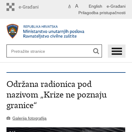
Preskoči
A
English
e-Građani
A
na
Prilagodba pristupačnosti
glavni
sadržaj
Održana radionica pod
nazivom „Krize ne poznaju
granice“
Galerija fotografija