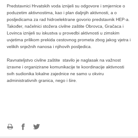
Predstavnici Hrvatskih voda iznijeli su odgovore i smjernice o
poduzetim aktivnostima, kao i plan daljnjih aktivnosti, a o
posljedicama za rad hidroelektrane govorio predstavnik HEP-a.
Također, načelnici stožera civilne zaštite Obrovca, Gračaca i
Lovinca iznijeli su iskustva u provedbi aktivnosti u zimskim
uvjetima prilikom prekida cestovnog prometa zbog jakog vjetra i
velikih snježnih nanosa i njihovih posljedica.
Ravnateljstvo civilne zaštite stavilo je naglasak na važnost
izravne i organizirane komunikacije te koordinacije aktivnosti
svih sudionika lokalne zajednice ne samo u okviru
administrativnih granica, nego i šire.
Ispiši
Podijeli
Podijeli