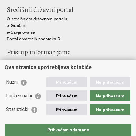
stranicu
na
na
Središnji državni portal
Facebooku
Twitteru
O središnjem državnom portalu
e-Građani
e-Savjetovanja
Portal otvorenih podataka RH
Pristup informacijama
Pravo na pristup informacijama
Ova stranica upotrebljava kolačiće
Savjetovanje
Zaštita osobnih podataka
Zapošljavanje
Nužni
Prihvaćam
Ne prihvaćam
Školovanje
Odnosi s javnošću
Funkcionalni
Prihvaćam
Ne prihvaćam
Važne poveznice
Statistički
Prihvaćam
Ne prihvaćam
Vlada Republike Hrvatske
Ministarstvo unutarnjih poslova
Prihvaćam odabrane
Ministarstvo obrane