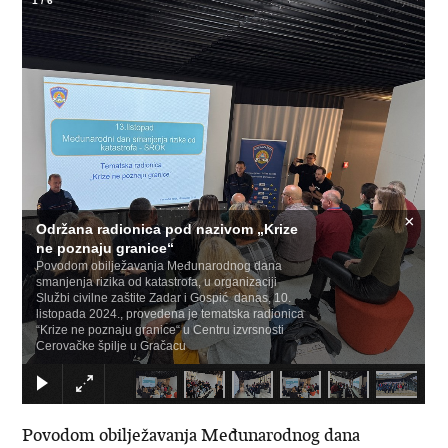
1
/
6
×
Održana radionica pod nazivom „Krize
ne poznaju granice“
Povodom obilježavanja Međunarodnog dana
smanjenja rizika od katastrofa, u organizaciji
Službi civilne zaštite Zadar i Gospić danas, 10.
listopada 2024., provedena je tematska radionica
“Krize ne poznaju granice“ u Centru izvrsnosti
Cerovačke špilje u Gračacu
Povodom obilježavanja Međunarodnog dana