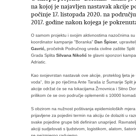
na kojoj je najavljen nastavak akcije 
počinje 17. listopada 2020. na područj
2017. godine nakon kojega je pokrenut
O samom projektu i svojim aktivnostima nazočnima su se
koordinator kampanje "Boranka"
Dan Špicer
, upravite
Gavrić,
pročelnik Područnog ureda civilne zaštite Split
Grada Splita
Silvana Nikolić
te glavni sponzori kamp
Adriatic.
Kao svojevrstan nastavak ove akcije, proteklog ljeta je
voda“, što je po riječima Ante Taraša iz Šumarije Split
akcije održat će se na lokacijama Žrnovnica i Sitno Do
prilikom će se ovo područje oplemeniti s 10000 komad
S obzirom na nužnost poštivanja epidemioloških mjera i
prijavljene za pojedini termin na akciju će dolaziti u 
svake pojedine grupe biti definiran unaprijed. Ravnatel
akciji sudjelovati s ljudstvom, logistikom, alatom, šato
se neizmjerno radujemo.