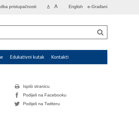
A
odba pristupačnosti
English
e-Građani
A
ne
Edukativni kutak
Kontakti
Ispiši stranicu
Podijeli na Facebooku
Podijeli na Twitteru