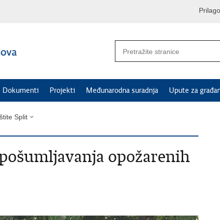
Prilag
Dokumenti
Projekti
Međunarodna suradnja
Upute za građa
tite Split
 pošumljavanja opožarenih