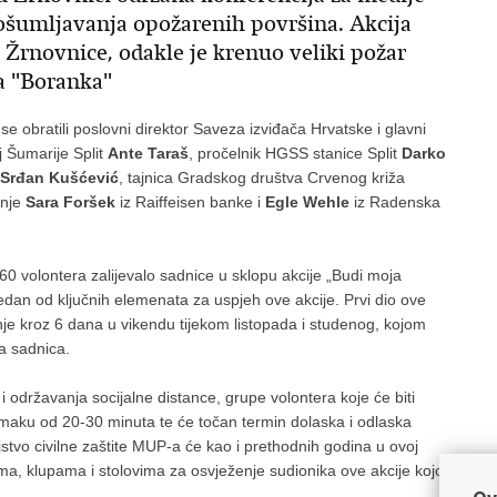
pošumljavanja opožarenih površina. Akcija
u Žrnovnice, odakle je krenuo veliki požar
a "Boranka"
 obratili poslovni direktor Saveza izviđača Hrvatske i glavni
lj Šumarije Split
Ante Taraš
, pročelnik HGSS stanice Split
Darko
Srđan Kušćević
, tajnica Gradskog društva Crvenog križa
anje
Sara Foršek
iz Raiffeisen banke i
Egle Wehle
iz Radenska
 60 volontera zalijevalo sadnice u sklopu akcije „Budi moja
 jedan od ključnih elemenata za uspjeh ove akcije. Prvi dio ove
nje kroz 6 dana u vikendu tijekom listopada i studenog, kojom
a sadnica.
 održavanja socijalne distance, grupe volontera koje će biti
razmaku od 20-30 minuta te će točan termin dolaska i odlaska
jstvo civilne zaštite MUP-a će kao i prethodnih godina u ovoj
rima, klupama i stolovima za osvježenje sudionika ove akcije kojoj