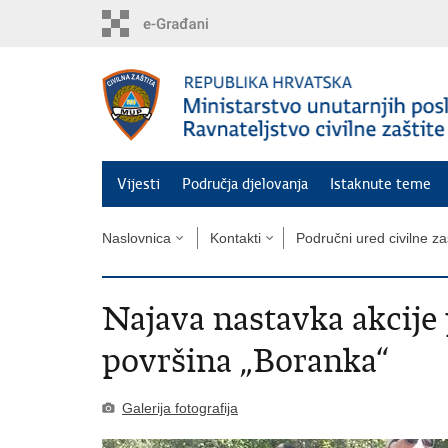
Preskoči
na
glavni
sadržaj
Vijesti
Područja djelovanja
Istaknute teme
Naslovnica
Kontakti
Područni ured civilne zaš
Najava nastavka akcije
površina „Boranka“
Galerija fotografija