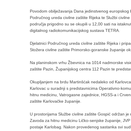
Povodom obilježavanja Dana jedinstvenog europskog bro
Područnog ureda civilne zaštite Rijeka te Službi civiln
područja prigodno su se okupili u 12,00 sati na istakn
digitalnog radiokomunikacijskog sustava TETRA.
Djelatnici Područnog ureda civilne zaštite Rijeka i prip
Stožera civilne zaštite Primorsko-goranske županije ok
Na planinskom vrhu Žbevnica na 1014 nadmorske visine, u
zaštite Pazin, Županijskog centra 112 Pazin te predstav
Okupljanjem na brdu Martinšćak nedaleko od Karlovca, D
Karlovac u suradnji s predstavnicima Operativno-komun
hitnu medicinu, Vatrogasne zajednice, HGSS-a i Crveno
zaštite Karlovačke županije.
U prostorijama Službe civilne zaštite Gospić održan j
Zavoda za hitnu medicinu Ličko-senjske županije, JVP 
postaje Karlobag. Nakon provedenog sastanka svi sudioni