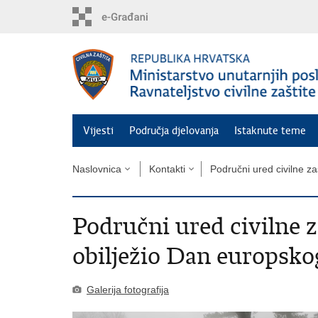
Preskoči
na
glavni
sadržaj
Vijesti
Područja djelovanja
Istaknute teme
Naslovnica
Kontakti
Područni ured civilne za
Područni ured civilne z
obilježio Dan europskog
Galerija fotografija