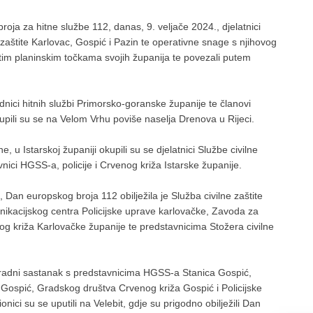
ja za hitne službe 112, danas, 9. veljače 2024., djelatnici
e zaštite Karlovac, Gospić i Pazin te operativne snage s njihovog
utim planinskim točkama svojih županija te povezali putem
adnici hitnih službi Primorsko-goranske županije te članovi
upili su se na Velom Vrhu poviše naselja Drenova u Rijeci.
 Istarskoj županiji okupili su se djelatnici Službe civilne
nici HGSS-a, policije i Crvenog križa Istarske županije.
an europskog broja 112 obilježila je Služba civilne zaštite
ikacijskog centra Policijske uprave karlovačke, Zavoda za
g križa Karlovačke županije te predstavnicima Stožera civilne
e radni sastanak s predstavnicima HGSS-a Stanica Gospić,
Gospić, Gradskog društva Crvenog križa Gospić i Policijske
ci su se uputili na Velebit, gdje su prigodno obilježili Dan