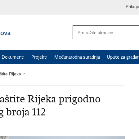
Prilag
Dokumenti
Projekti
Međunarodna suradnja
Upute za građa
štite Rijeka
aštite Rijeka prigodno
 broja 112