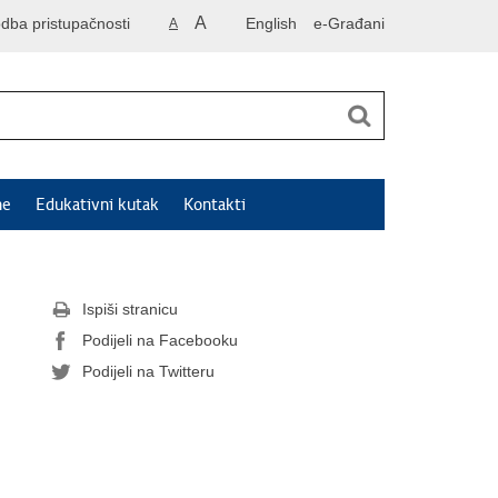
A
odba pristupačnosti
English
e-Građani
A
ne
Edukativni kutak
Kontakti
Ispiši stranicu
Podijeli na Facebooku
Podijeli na Twitteru