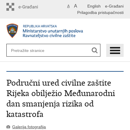
Preskoči
A
English
e-Građani
A
na
Prilagodba pristupačnosti
glavni
sadržaj
Područni ured civilne zaštite
Rijeka obilježio Međunarodni
dan smanjenja rizika od
katastrofa
Galerija fotografija