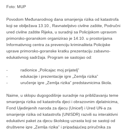
Foto: MUP
Povodom Međunarodnog dana smanjenja rizika od katastrofa
koji se obilježava 13.10., Ravnateljstvo civilne zaštite, Područni
ured civilne zaštite Rijeka, u suradnji sa Policijskom upravom
primorsko-goranskom organizirao je 14.10. u prostorijama
Informativnog centra za prevenciju kriminaliteta Policijske
uprave primorsko-goranske kratku prezentaciju zabavno-
edukativnog sadržaja. Program se sastojao od:
- radionice „Policajac moj prijatelj“
- edukacije i prezentacije igre „Zemlja rizika“
- uručenje igre „Zemlja rizika“ predstavnicima škola.
Naime, u sklopu dugogodišnje suradnje na približavanju teme
smanjenja rizika od katastrofa djeci i obrazovnim djelatnicima,
Fond Ujedinjenih naroda za djecu (Unicef) i Ured UN-a za
smanjenje rizika od katastrofa (UNISDR) razvili su interaktivni
edukativni paket za djecu školskog uzrasta koji se sastoji od
društvene igre „Zemlja rizika“ i pripadajućeg priručnika za