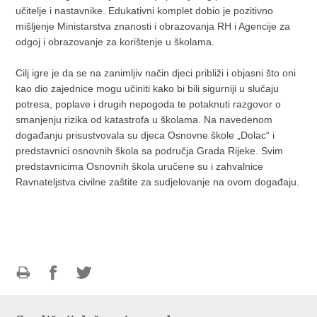
učitelje i nastavnike. Edukativni komplet dobio je pozitivno
mišljenje Ministarstva znanosti i obrazovanja RH i Agencije za
odgoj i obrazovanje za korištenje u školama.
Cilj igre je da se na zanimljiv način djeci približi i objasni što oni
kao dio zajednice mogu učiniti kako bi bili sigurniji u slučaju
potresa, poplave i drugih nepogoda te potaknuti razgovor o
smanjenju rizika od katastrofa u školama. Na navedenom
događanju prisustvovala su djeca Osnovne škole „Dolac“ i
predstavnici osnovnih škola sa područja Grada Rijeke. Svim
predstavnicima Osnovnih škola uručene su i zahvalnice
Ravnateljstva civilne zaštite za sudjelovanje na ovom događaju.
Ispiši
Podijeli
Podijeli
stranicu
na
na