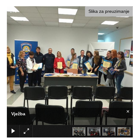
Slika za preuzimanje
1
/
4
×
Vježba