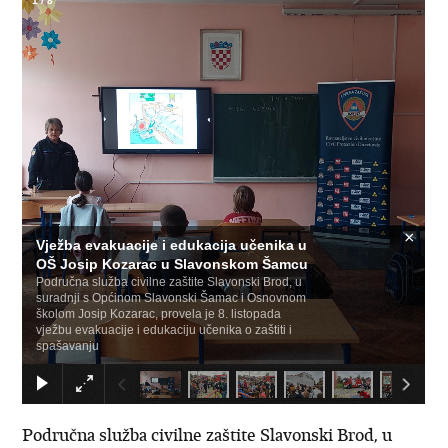
1
/
8
×
Vježba evakuacije i edukacija učenika u
OŠ Josip Kozarac u Slavonskom Šamcu
Područna služba civilne zaštite Slavonski Brod, u
suradnji s Općinom Slavonski Šamac i Osnovnom
školom Josip Kozarac, provela je 8. listopada
vježbu evakuacije i edukaciju učenika o zaštiti i
spašavanju
Područna služba civilne zaštite Slavonski Brod, u