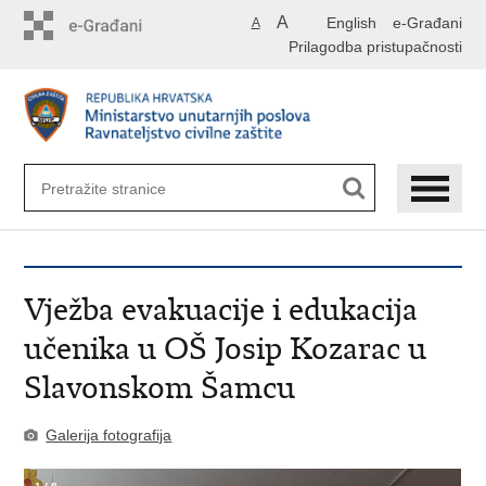
Preskoči
A
English
e-Građani
A
na
Prilagodba pristupačnosti
glavni
sadržaj
Vježba evakuacije i edukacija
učenika u OŠ Josip Kozarac u
Slavonskom Šamcu
Galerija fotografija