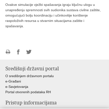
Ovakve simulacije vježbi spašavanja igraju ključnu ulogu u
unapređenju spremnosti svih sudionika sustava civilne zaštite,
omogućujući bolju koordinaciju i učinkovitije korištenje
raspoloživih resursa u stvarnim situacijama zaštite i
spašavanja.
Ispiši
Podijeli
Podijeli
stranicu
na
na
Središnji državni portal
Facebooku
Twitteru
O središnjem državnom portalu
e-Građani
e-Savjetovanja
Portal otvorenih podataka RH
Pristup informacijama