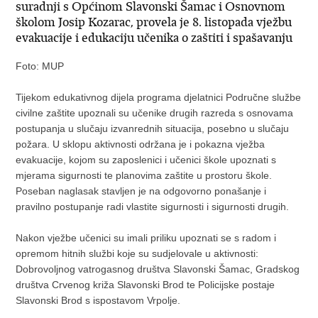
suradnji s Općinom Slavonski Šamac i Osnovnom
školom Josip Kozarac, provela je 8. listopada vježbu
evakuacije i edukaciju učenika o zaštiti i spašavanju
Foto: MUP
Tijekom edukativnog dijela programa djelatnici Područne službe
civilne zaštite upoznali su učenike drugih razreda s osnovama
postupanja u slučaju izvanrednih situacija, posebno u slučaju
požara. U sklopu aktivnosti održana je i pokazna vježba
evakuacije, kojom su zaposlenici i učenici škole upoznati s
mjerama sigurnosti te planovima zaštite u prostoru škole.
Poseban naglasak stavljen je na odgovorno ponašanje i
pravilno postupanje radi vlastite sigurnosti i sigurnosti drugih.
Nakon vježbe učenici su imali priliku upoznati se s radom i
opremom hitnih službi koje su sudjelovale u aktivnosti:
Dobrovoljnog vatrogasnog društva Slavonski Šamac, Gradskog
društva Crvenog križa Slavonski Brod te Policijske postaje
Slavonski Brod s ispostavom Vrpolje.