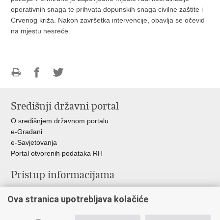
operativnih snaga te prihvata dopunskih snaga civilne zaštite i
Crvenog križa. Nakon završetka intervencije, obavlja se očevid
na mjestu nesreće.
Ispiši
Podijeli
Podijeli
stranicu
na
na
Središnji državni portal
Facebooku
Twitteru
O središnjem državnom portalu
e-Građani
e-Savjetovanja
Portal otvorenih podataka RH
Pristup informacijama
Pravo na pristup informacijama
Ova stranica upotrebljava kolačiće
Savjetovanje
Zaštita osobnih podataka