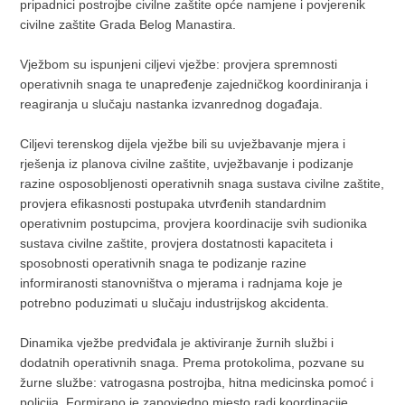
pripadnici postrojbe civilne zaštite opće namjene i povjerenik
civilne zaštite Grada Belog Manastira.
Vježbom su ispunjeni ciljevi vježbe: provjera spremnosti
operativnih snaga te unapređenje zajedničkog koordiniranja i
reagiranja u slučaju nastanka izvanrednog događaja.
Ciljevi terenskog dijela vježbe bili su uvježbavanje mjera i
rješenja iz planova civilne zaštite, uvježbavanje i podizanje
razine osposobljenosti operativnih snaga sustava civilne zaštite,
provjera efikasnosti postupaka utvrđenih standardnim
operativnim postupcima, provjera koordinacije svih sudionika
sustava civilne zaštite, provjera dostatnosti kapaciteta i
sposobnosti operativnih snaga te podizanje razine
informiranosti stanovništva o mjerama i radnjama koje je
potrebno poduzimati u slučaju industrijskog akcidenta.
Dinamika vježbe predviđala je aktiviranje žurnih službi i
dodatnih operativnih snaga. Prema protokolima, pozvane su
žurne službe: vatrogasna postrojba, hitna medicinska pomoć i
policija. Formirano je zapovjedno mjesto radi koordinacije