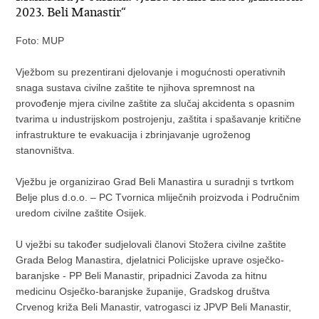
2023. Beli Manastir“
Foto: MUP
Vježbom su prezentirani djelovanje i mogućnosti operativnih
snaga sustava civilne zaštite te njihova spremnost na
provođenje mjera civilne zaštite za slučaj akcidenta s opasnim
tvarima u industrijskom postrojenju, zaštita i spašavanje kritične
infrastrukture te evakuacija i zbrinjavanje ugroženog
stanovništva.
Vježbu je organizirao Grad Beli Manastira u suradnji s tvrtkom
Belje plus d.o.o. – PC Tvornica mliječnih proizvoda i Područnim
uredom civilne zaštite Osijek.
U vježbi su također sudjelovali članovi Stožera civilne zaštite
Grada Belog Manastira, djelatnici Policijske uprave osječko-
baranjske - PP Beli Manastir, pripadnici Zavoda za hitnu
medicinu Osječko-baranjske županije, Gradskog društva
Crvenog križa Beli Manastir, vatrogasci iz JPVP Beli Manastir,