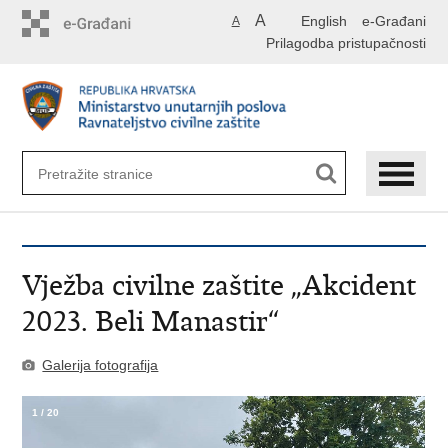
Preskoči
A
English
e-Građani
A
na
Prilagodba pristupačnosti
glavni
sadržaj
Vježba civilne zaštite „Akcident
2023. Beli Manastir“
Galerija fotografija
1
/
20