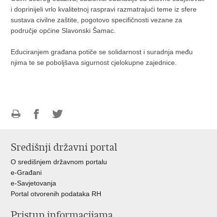
i doprinijeli vrlo kvalitetnoj raspravi razmatrajući teme iz sfere
sustava civilne zaštite, pogotovo specifičnosti vezane za
područje općine Slavonski Šamac.
Educiranjem građana potiče se solidarnost i suradnja među
njima te se poboljšava sigurnost cjelokupne zajednice.
Ispiši
Podijeli
Podijeli
stranicu
na
na
Središnji državni portal
Facebooku
Twitteru
O središnjem državnom portalu
e-Građani
e-Savjetovanja
Portal otvorenih podataka RH
Pristup informacijama