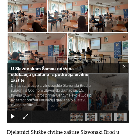
1
/
4
×
U Slavonskom Šamcu održana
edukacija građana iz područja civilne
zaštite
Djelatnici Službe civilne zaštite Slavonski Brod u
suradnji s Općinom Slavonski Šamac su, 15.
travnja 2024., u prostorima Osnovne škole „Josip
Kozarac“ održali edukaciju građana o sustavu
civilne zaštite
Djelatnici Službe civilne zaštite Slavonski Brod u