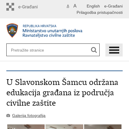
Preskoči
A
English
e-Građani
A
na
Prilagodba pristupačnosti
glavni
sadržaj
U Slavonskom Šamcu održana
edukacija građana iz područja
civilne zaštite
Galerija fotografija