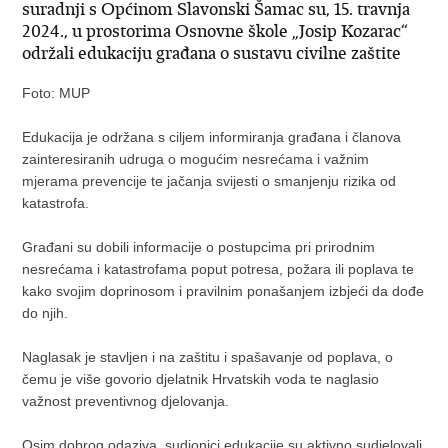
suradnji s Općinom Slavonski Šamac su, 15. travnja
2024., u prostorima Osnovne škole „Josip Kozarac“
održali edukaciju građana o sustavu civilne zaštite
Foto: MUP
Edukacija je održana s ciljem informiranja građana i članova
zainteresiranih udruga o mogućim nesrećama i važnim
mjerama prevencije te jačanja svijesti o smanjenju rizika od
katastrofa.
Građani su dobili informacije o postupcima pri prirodnim
nesrećama i katastrofama poput potresa, požara ili poplava te
kako svojim doprinosom i pravilnim ponašanjem izbjeći da dođe
do njih.
Naglasak je stavljen i na zaštitu i spašavanje od poplava, o
čemu je više govorio djelatnik Hrvatskih voda te naglasio
važnost preventivnog djelovanja.
Osim dobrog odaziva, sudionici edukacije su aktivno sudjelovali