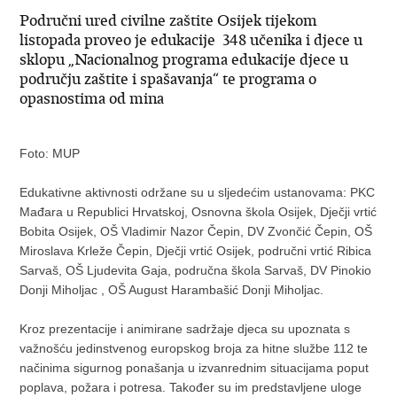
Područni ured civilne zaštite Osijek tijekom
listopada proveo je edukacije 348 učenika i djece u
sklopu „Nacionalnog programa edukacije djece u
području zaštite i spašavanja“ te programa o
opasnostima od mina
Foto: MUP
Edukativne aktivnosti održane su u sljedećim ustanovama: PKC
Mađara u Republici Hrvatskoj, Osnovna škola Osijek, Dječji vrtić
Bobita Osijek, OŠ Vladimir Nazor Čepin, DV Zvončić Čepin, OŠ
Miroslava Krleže Čepin, Dječji vrtić Osijek, područni vrtić Ribica
Sarvaš, OŠ Ljudevita Gaja, područna škola Sarvaš, DV Pinokio
Donji Miholjac , OŠ August Harambašić Donji Miholjac.
Kroz prezentacije i animirane sadržaje djeca su upoznata s
važnošću jedinstvenog europskog broja za hitne službe 112 te
načinima sigurnog ponašanja u izvanrednim situacijama poput
poplava, požara i potresa. Također su im predstavljene uloge