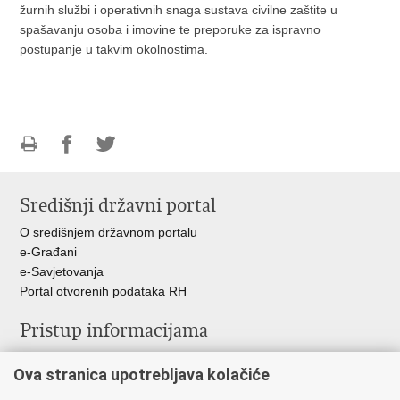
žurnih službi i operativnih snaga sustava civilne zaštite u
spašavanju osoba i imovine te preporuke za ispravno
postupanje u takvim okolnostima.
Ispiši
Podijeli
Podijeli
stranicu
na
na
Središnji državni portal
Facebooku
Twitteru
O središnjem državnom portalu
e-Građani
e-Savjetovanja
Portal otvorenih podataka RH
Pristup informacijama
Pravo na pristup informacijama
Ova stranica upotrebljava kolačiće
Savjetovanje
Zaštita osobnih podataka