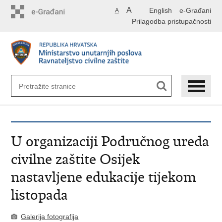
Preskoči
A
English
e-Građani
A
na
Prilagodba pristupačnosti
glavni
sadržaj
U organizaciji Područnog ureda
civilne zaštite Osijek
nastavljene edukacije tijekom
listopada
Galerija fotografija