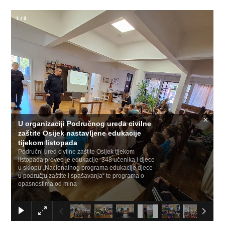
1
/
9
×
U organizaciji Područnog ureda civilne
zaštite Osijek nastavljene edukacije
tijekom listopada
Područni ured civilne zaštite Osijek tijekom
listopada proveo je edukacije 348 učenika i djece
u sklopu „Nacionalnog programa edukacije djece
u području zaštite i spašavanja“ te programa o
opasnostima od mina