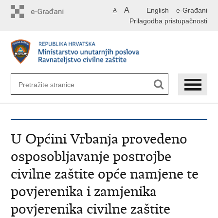
Preskoči
A
English
e-Građani
A
na
Prilagodba pristupačnosti
glavni
sadržaj
U Općini Vrbanja provedeno
osposobljavanje postrojbe
civilne zaštite opće namjene te
povjerenika i zamjenika
povjerenika civilne zaštite