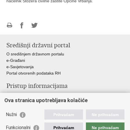
načelnik Stožera civilne zaštite Općine Vrbanja.
Ispiši
Podijeli
Podijeli
stranicu
na
na
Središnji državni portal
Facebooku
Twitteru
O središnjem državnom portalu
e-Građani
e-Savjetovanja
Portal otvorenih podataka RH
Pristup informacijama
Pravo na pristup informacijama
Ova stranica upotrebljava kolačiće
Savjetovanje
Zaštita osobnih podataka
Zapošljavanje
Nužni
Prihvaćam
Ne prihvaćam
Školovanje
Odnosi s javnošću
Funkcionalni
Prihvaćam
Ne prihvaćam