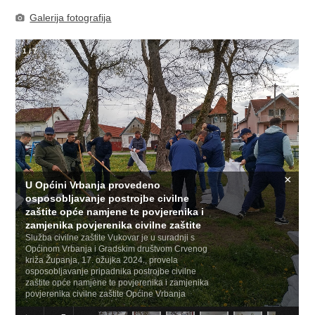
Galerija fotografija
1
/
7
×
U Općini Vrbanja provedeno
osposobljavanje postrojbe civilne
zaštite opće namjene te povjerenika i
zamjenika povjerenika civilne zaštite
Služba civilne zaštite Vukovar je u suradnji s
Općinom Vrbanja i Gradskim društvom Crvenog
križa Županja, 17. ožujka 2024., provela
osposobljavanje pripadnika postrojbe civilne
zaštite opće namjene te povjerenika i zamjenika
povjerenika civilne zaštite Općine Vrbanja