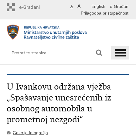
Preskoči
A
English
e-Građani
A
na
Prilagodba pristupačnosti
glavni
sadržaj
U Ivankovu održana vježba
„Spašavanje unesrećenih iz
osobnog automobila u
prometnoj nezgodi“
Galerija fotografija