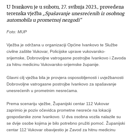
U Ivankovu je u subotu, 27. svibnja 2023., provedena
terenska vježba
„Spašavanje unesrećenih iz osobnog
automobila u prometnoj nezgodi“
Foto: MUP
Vježba je održana u organizaciji Općine Ivankovo te Službe
civilne zaštite Vukovar, Policijske uprave vukovarsko-
srijemske, Dobrovoljne vatrogasne postrojbe Ivankovo i Zavoda
za hitnu medicinu Vukovarsko-srijemske županije.
Glavni cilj vježba bila je provjera osposobljenosti i uvježbanosti
Dobrovoljne vatrogasne postrojbe Ivankovo za spašavanje
unesrećenih u prometnim nesrećama.
Prema scenariju vježbe, Županijski centar 112 Vukovar
zaprimio je poziv očevidca prometne nesreće na lokaciji
gospodarske zone Ivankovo. U dva osobna vozila nalazile su
se dvije osobe kojima je bilo potrebno pružiti pomoć. Županijski
centar 112 Vukovar obavijestio je Zavod za hitnu medicinu