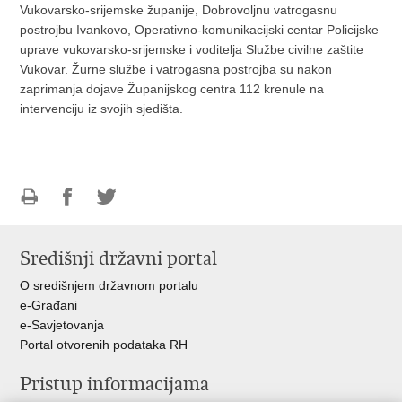
Vukovarsko-srijemske županije, Dobrovoljnu vatrogasnu
postrojbu Ivankovo, Operativno-komunikacijski centar Policijske
uprave vukovarsko-srijemske i voditelja Službe civilne zaštite
Vukovar. Žurne službe i vatrogasna postrojba su nakon
zaprimanja dojave Županijskog centra 112 krenule na
intervenciju iz svojih sjedišta.
Ispiši
Podijeli
Podijeli
stranicu
na
na
Središnji državni portal
Facebooku
Twitteru
O središnjem državnom portalu
e-Građani
e-Savjetovanja
Portal otvorenih podataka RH
Pristup informacijama