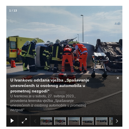
1
/
13
×
U Ivankovu održana vježba „Spašavanje
unesrećenih iz osobnog automobila u
prometnoj nezgodi“
U Ivankovu je u subotu, 27. svibnja 2023.,
provedena terenska vježba
„Spašavanje
unesrećenih iz osobnog automobila u prometnoj
nezgodi“