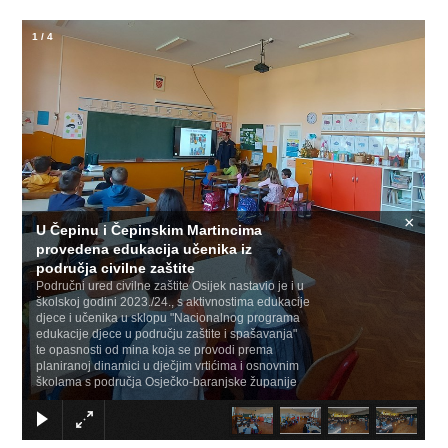
1
/
4
×
U Čepinu i Čepinskim Martincima
provedena edukacija učenika iz
područja civilne zaštite
Područni ured civilne zaštite Osijek nastavio je i u
školskoj godini 2023./24., s aktivnostima edukacije
djece i učenika u sklopu "Nacionalnog programa
edukacije djece u području zaštite i spašavanja"
te opasnosti od mina koja se provodi prema
planiranoj dinamici u dječjim vrtićima i osnovnim
školama s područja Osječko-baranjske županije