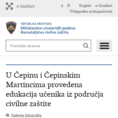
Preskoči
A
English
e-Građani
A
na
Prilagodba pristupačnosti
glavni
sadržaj
U Čepinu i Čepinskim
Martincima provedena
edukacija učenika iz područja
civilne zaštite
Galerija fotografija