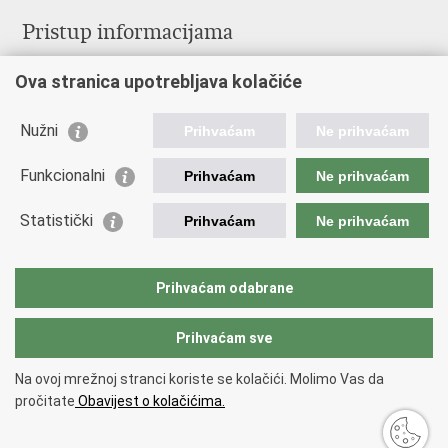
Pristup informacijama
Pravo na pristup informacijama
Ova stranica upotrebljava kolačiće
Savjetovanje
Zaštita osobnih podataka
Zapošljavanje
Nužni
Prihvaćam
Ne prihvaćam
Školovanje
Odnosi s javnošću
Funkcionalni
Prihvaćam
Ne prihvaćam
Važne poveznice
Statistički
Prihvaćam
Ne prihvaćam
Vlada Republike Hrvatske
Ministarstvo unutarnjih poslova
Prihvaćam odabrane
Ministarstvo obrane
Prihvaćam sve
Povratak na vrh
Na ovoj mrežnoj stranci koriste se kolačići. Molimo Vas da
Copyright © 2026 Ravnateljstvo civilne zaštite.
Uvjeti korištenja
.
Izjava o
pročitate
Obavijest o kolačićima.
pristupačnosti
.