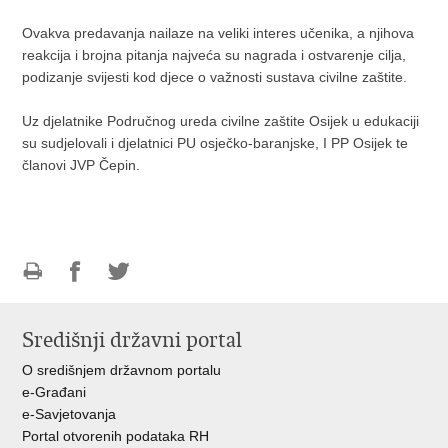
Ovakva predavanja nailaze na veliki interes učenika, a njihova
reakcija i brojna pitanja najveća su nagrada i ostvarenje cilja,
podizanje svijesti kod djece o važnosti sustava civilne zaštite.
Uz djelatnike Područnog ureda civilne zaštite Osijek u edukaciji
su sudjelovali i djelatnici PU osječko-baranjske, I PP Osijek te
članovi JVP Čepin.
Ispiši
Podijeli
Podijeli
stranicu
na
na
Središnji državni portal
Facebooku
Twitteru
O središnjem državnom portalu
e-Građani
e-Savjetovanja
Portal otvorenih podataka RH