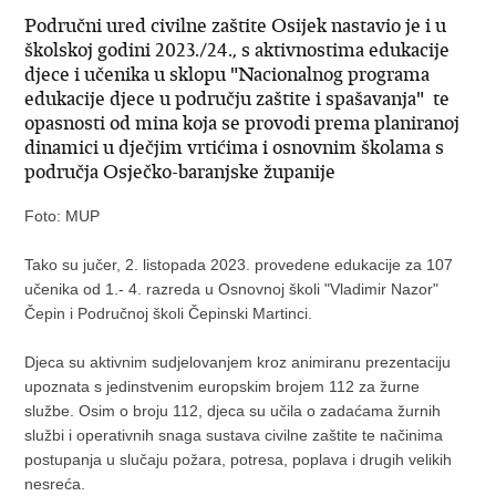
Područni ured civilne zaštite Osijek nastavio je i u
školskoj godini 2023./24., s aktivnostima edukacije
djece i učenika u sklopu "Nacionalnog programa
edukacije djece u području zaštite i spašavanja" te
opasnosti od mina koja se provodi prema planiranoj
dinamici u dječjim vrtićima i osnovnim školama s
područja Osječko-baranjske županije
Foto: MUP
Tako su jučer, 2. listopada 2023. provedene edukacije za 107
učenika od 1.- 4. razreda u Osnovnoj školi "Vladimir Nazor"
Čepin i Područnoj školi Čepinski Martinci.
Djeca su aktivnim sudjelovanjem kroz animiranu prezentaciju
upoznata s jedinstvenim europskim brojem 112 za žurne
službe. Osim o broju 112, djeca su učila o zadaćama žurnih
službi i operativnih snaga sustava civilne zaštite te načinima
postupanja u slučaju požara, potresa, poplava i drugih velikih
nesreća.