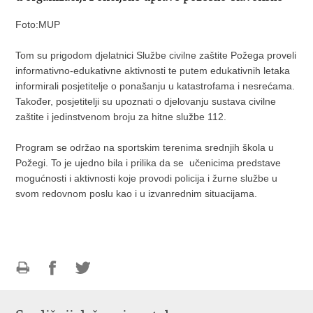
Foto:MUP
Tom su prigodom djelatnici Službe civilne zaštite Požega proveli
informativno-edukativne aktivnosti te putem edukativnih letaka
informirali posjetitelje o ponašanju u katastrofama i nesrećama.
Također, posjetitelji su upoznati o djelovanju sustava civilne
zaštite i jedinstvenom broju za hitne službe 112.
Program se održao na sportskim terenima srednjih škola u
Požegi. To je ujedno bila i prilika da se učenicima predstave
mogućnosti i aktivnosti koje provodi policija i žurne službe u
svom redovnom poslu kao i u izvanrednim situacijama.
Ispiši
Podijeli
Podijeli
stranicu
na
na