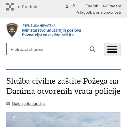
Preskoči
A
English
e-Građani
A
na
Prilagodba pristupačnosti
glavni
sadržaj
Služba civilne zaštite Požega na
Danima otvorenih vrata policije
Galerija fotografija
1
/
5