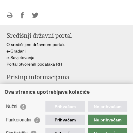
Ispiši
Podijeli
Podijeli
stranicu
na
na
Središnji državni portal
Facebooku
Twitteru
O središnjem državnom portalu
e-Građani
e-Savjetovanja
Portal otvorenih podataka RH
Pristup informacijama
Pravo na pristup informacijama
Ova stranica upotrebljava kolačiće
Savjetovanje
Zaštita osobnih podataka
Zapošljavanje
Nužni
Prihvaćam
Ne prihvaćam
Školovanje
Odnosi s javnošću
Funkcionalni
Prihvaćam
Ne prihvaćam
Važne poveznice