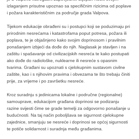
izlaganjem prisutne upoznao sa specifičnim rizicima od poplave
i požara karakterističnim za područje grada Valpova.
Tijekom edukacije obrađeni su i postupci koji se poduzimaju pri
prirodnim nesrećama i katastrofama poput potresa, požara ili
poplava, te je objašnjeno kako svojim doprinosom i pravilnim
ponašanjem izbjeći da dođe do njih. Naglasak je stavljen i na
zaštitu i spašavanje od civilizacijskih nesreća te kako postupati
ako dođe do radiološke, nuklearne ili nesreće s opasnim
tvarima. Građani su upoznati s cjelokupnim sustavom civilne
zaštite, kao i s njihovim pravima i obvezama te što trebaju činiti
prije, za vrijeme i po završetku nesreće.
Kroz suradnju s jedinicama lokalne i područne (regionalne)
samouprave, edukacijom građana doprinosi se podizanju
razine svijesti čime se grade temelji za odgovorno ponašanje u
budućnosti. Na taj način poboljšava se sigurnost cjelokupne
zajednice, smanjuju se nesreće i doprinosi se općoj sigurnosti
te potiče solidarnost i suradnja među građanima.