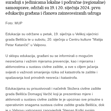
suradnji s jedinicama lokalne i područne (regionalne)
samouprave, održali su 19. i 20. siječnja 2024. prvu
edukaciju građana i članova zainteresiranih udruga
Foto: MUP
Edukacije su održane u petak, 19. siječnja u Velikoj vijećnici
grada Belišća te u subotu, 20. siječnja u Centru kulture "Matija
Petar Katančić" u Valpovu.
U sklopu edukacija, građani su se informirali o mogućim
nesrećama i važnim mjerama prevencije, kao i mjerama i
aktivnostima u sustavu civilne zaštite, a sve s ciljem jačanja
svijesti o važnosti smanjenja rizika od katastrofa te zaštite i
spašavanja kod prirodnih nesreća i katastrofa.
Edukacijama su prisustvovali i načelnik Stožera civilne zaštite
grada Belišća Domagoj Varžić koji je prezentirao mjere i
aktivnosti u sustavu civilne zaštite te je upoznao sve prisutne s
operativnim snagama sustava civilne zaštite grada Belišća, dok
je u Valpovu vatrogasni zapovjednik Stjepan Koški svojim