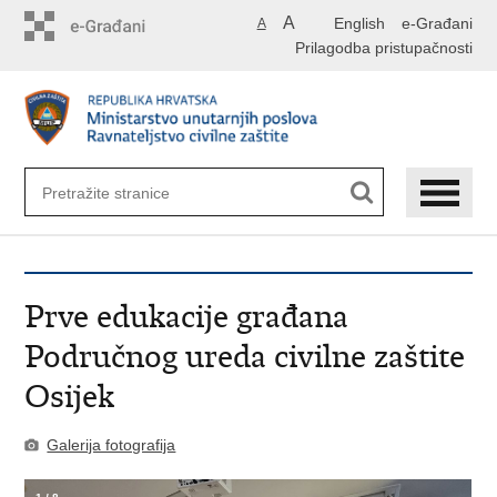
Preskoči
A
English
e-Građani
A
na
Prilagodba pristupačnosti
glavni
sadržaj
Prve edukacije građana
Područnog ureda civilne zaštite
Osijek
Galerija fotografija