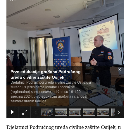
1
/
8
×
Prve edukacije građana Područnog
ureda civilne zaštite Osijek
Djelatnici Područnog ureda civilne zaštite Osijek, u
suradnji s jedinicama lokalne i područne
(regionalne) samouprave, održali su 19. i 20.
siječnja 2024. prvu edukaciju građana i članova
zainteresiranih udruga
Djelatnici Područnog ureda civilne zaštite Osijek, u