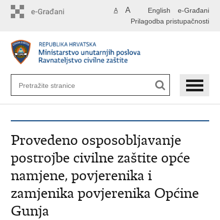
Preskoči
A
English
e-Građani
A
na
Prilagodba pristupačnosti
glavni
sadržaj
Provedeno osposobljavanje
postrojbe civilne zaštite opće
namjene, povjerenika i
zamjenika povjerenika Općine
Gunja