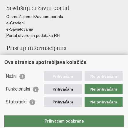
stranicu
na
na
Središnji državni portal
Facebooku
Twitteru
O središnjem državnom portalu
e-Građani
e-Savjetovanja
Portal otvorenih podataka RH
Pristup informacijama
Pravo na pristup informacijama
Ova stranica upotrebljava kolačiće
Savjetovanje
Zaštita osobnih podataka
Zapošljavanje
Nužni
Prihvaćam
Ne prihvaćam
Školovanje
Odnosi s javnošću
Funkcionalni
Prihvaćam
Ne prihvaćam
Važne poveznice
Statistički
Prihvaćam
Ne prihvaćam
Vlada Republike Hrvatske
Ministarstvo unutarnjih poslova
Prihvaćam odabrane
Ministarstvo obrane