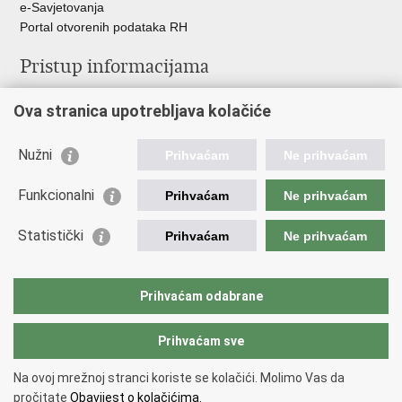
e-Savjetovanja
Portal otvorenih podataka RH
Pristup informacijama
Pravo na pristup informacijama
Ova stranica upotrebljava kolačiće
Savjetovanje
Zaštita osobnih podataka
Zapošljavanje
Nužni
Prihvaćam
Ne prihvaćam
Školovanje
Odnosi s javnošću
Funkcionalni
Prihvaćam
Ne prihvaćam
Važne poveznice
Statistički
Prihvaćam
Ne prihvaćam
Vlada Republike Hrvatske
Ministarstvo unutarnjih poslova
Prihvaćam odabrane
Ministarstvo obrane
Prihvaćam sve
Povratak na vrh
Na ovoj mrežnoj stranci koriste se kolačići. Molimo Vas da
Copyright © 2026 Ravnateljstvo civilne zaštite.
Uvjeti korištenja
.
Izjava o
pročitate
Obavijest o kolačićima.