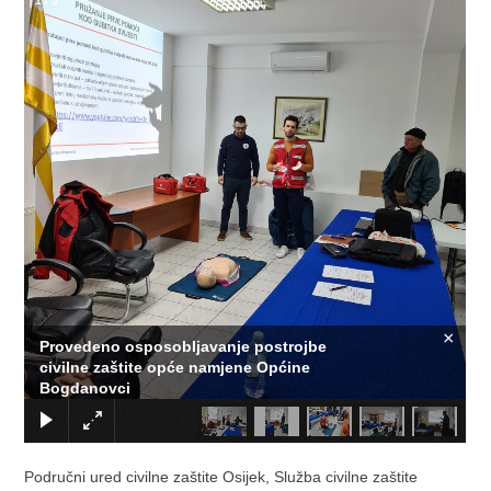
1
/
5
×
Provedeno osposobljavanje postrojbe
civilne zaštite opće namjene Općine
Bogdanovci
Područni ured civilne zaštite Osijek, Služba civilne zaštite