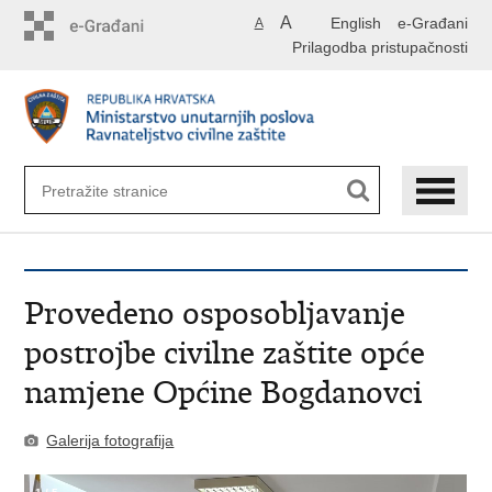
Preskoči
A
English
e-Građani
A
na
Prilagodba pristupačnosti
glavni
sadržaj
Provedeno osposobljavanje
postrojbe civilne zaštite opće
namjene Općine Bogdanovci
Galerija fotografija