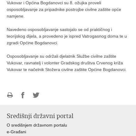
Vukovar i Općina Bogdanovci su 8. ožujka proveli
osposobljavanje za pripadnike postrojbe civilne zaštite opće
namjene.
Navedeno osposobljavanje sastojalo se od praktičnog i
teorijskog dijela, a provedeno je ispred Vatrogasnog doma te u
zgradi Općine Bogdanovci.
Osposobljavanje su održali djelatnik Službe civilne zaštite
Vukovar, ravnatelj i volonter Gradskog društva Crvenog križa
Vukovar te načelnik Stožera civilne zaštite Općine Bogdanovci.
Ispiši
Podijeli
Podijeli
stranicu
na
na
Središnji državni portal
Facebooku
Twitteru
O središnjem državnom portalu
e-Građani