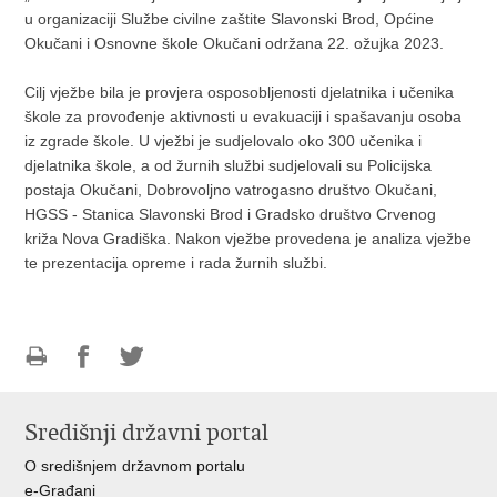
u organizaciji Službe civilne zaštite Slavonski Brod, Općine
Okučani i Osnovne škole Okučani održana 22. ožujka 2023.
Cilj vježbe bila je provjera osposobljenosti djelatnika i učenika
škole za provođenje aktivnosti u evakuaciji i spašavanju osoba
iz zgrade škole. U vježbi je sudjelovalo oko 300 učenika i
djelatnika škole, a od žurnih službi sudjelovali su Policijska
postaja Okučani, Dobrovoljno vatrogasno društvo Okučani,
HGSS - Stanica Slavonski Brod i Gradsko društvo Crvenog
križa Nova Gradiška. Nakon vježbe provedena je analiza vježbe
te prezentacija opreme i rada žurnih službi.
Ispiši
Podijeli
Podijeli
stranicu
na
na
Središnji državni portal
Facebooku
Twitteru
O središnjem državnom portalu
e-Građani