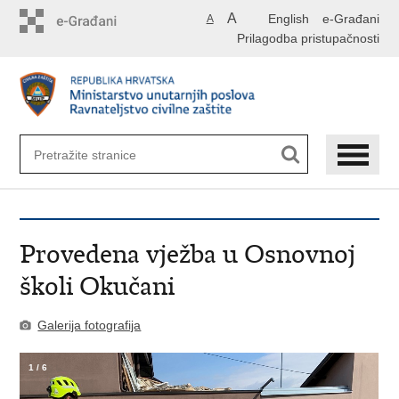
Preskoči
A
English
e-Građani
A
na
Prilagodba pristupačnosti
glavni
sadržaj
Provedena vježba u Osnovnoj
školi Okučani
Galerija fotografija
1
/
6