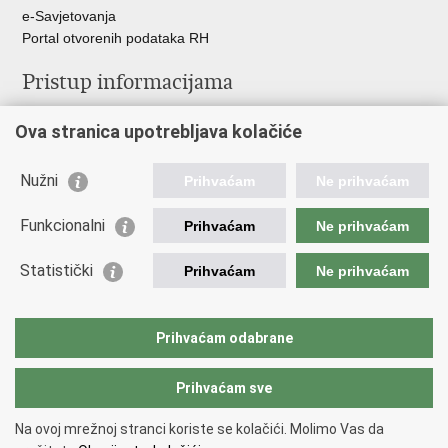
e-Savjetovanja
Portal otvorenih podataka RH
Pristup informacijama
Pravo na pristup informacijama
Ova stranica upotrebljava kolačiće
Savjetovanje
Zaštita osobnih podataka
Zapošljavanje
Nužni
Prihvaćam
Ne prihvaćam
Školovanje
Odnosi s javnošću
Funkcionalni
Prihvaćam
Ne prihvaćam
Važne poveznice
Statistički
Prihvaćam
Ne prihvaćam
Vlada Republike Hrvatske
Ministarstvo unutarnjih poslova
Prihvaćam odabrane
Ministarstvo obrane
Prihvaćam sve
Povratak na vrh
Na ovoj mrežnoj stranci koriste se kolačići. Molimo Vas da
Copyright © 2026 Ravnateljstvo civilne zaštite.
Uvjeti korištenja
.
Izjava o