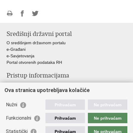
Ispiši
Podijeli
Podijeli
stranicu
na
na
Središnji državni portal
Facebooku
Twitteru
O središnjem državnom portalu
e-Građani
e-Savjetovanja
Portal otvorenih podataka RH
Pristup informacijama
Pravo na pristup informacijama
Ova stranica upotrebljava kolačiće
Savjetovanje
Zaštita osobnih podataka
Zapošljavanje
Nužni
Prihvaćam
Ne prihvaćam
Školovanje
Odnosi s javnošću
Funkcionalni
Prihvaćam
Ne prihvaćam
Važne poveznice
Statistički
Prihvaćam
Ne prihvaćam