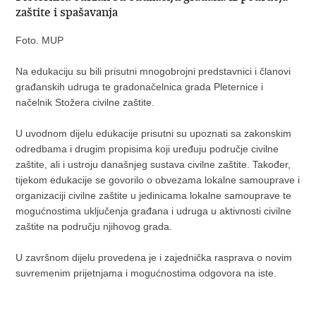
zaštite i spašavanja
Foto. MUP
Na edukaciju su bili prisutni mnogobrojni predstavnici i članovi
građanskih udruga te gradonačelnica grada Pleternice i
načelnik Stožera civilne zaštite.
U uvodnom dijelu edukacije prisutni su upoznati sa zakonskim
odredbama i drugim propisima koji uređuju područje civilne
zaštite, ali i ustroju današnjeg sustava civilne zaštite. Također,
tijekom edukacije se govorilo o obvezama lokalne samouprave i
organizaciji civilne zaštite u jedinicama lokalne samouprave te
mogućnostima uključenja građana i udruga u aktivnosti civilne
zaštite na području njihovog grada.
U završnom dijelu provedena je i zajednička rasprava o novim
suvremenim prijetnjama i mogućnostima odgovora na iste.