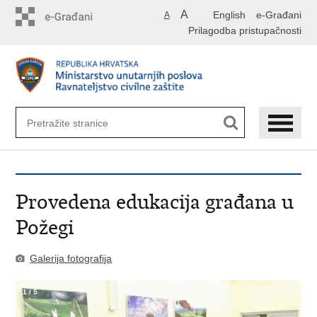
Preskoči
A
English
e-Građani
A
na
Prilagodba pristupačnosti
glavni
sadržaj
Provedena edukacija građana u
Požegi
Galerija fotografija
1
/
5