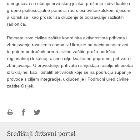
omogućava se učenje hrvatskog jezika, pružanje individualne i
grupne psihosocijalne pomoći, rad s osnovnoškolskom djecom,
a koristi se i kao prostor za druženje te održavanje različitih
radionica.
Ravnateljstvo civilne zaštite koordinira aktivnostima prihvata i
zbrinjavanja raseljenih osoba iz Ukrajine na nacionalnoj razini
te putem područnih ureda civilne zaštite pruža podršku
regionalnoj i lokalnoj razini u cilju kvalitetne pripreme, prihvata i
zbrinjavanja. U provođenje prihvata i smještaja raseljenih osoba
iz Ukrajine, kao i ostalih aktivnosti koje se na području županije
provode s ciljem integracije, uključen je i Područni ured civilne
zaštite Osijek.
Ispiši
Podijeli
Podijeli
stranicu
na
na
Središnji državni portal
Facebooku
Twitteru