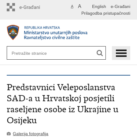
Preskoči
A
English
e-Građani
A
na
Prilagodba pristupačnosti
glavni
sadržaj
Predstavnici Veleposlanstva
SAD-a u Hrvatskoj posjetili
raseljene osobe iz Ukrajine u
Osijeku
Galerija fotografija