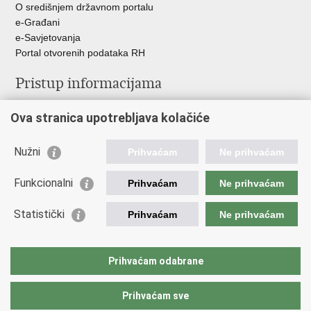
O središnjem državnom portalu
e-Građani
e-Savjetovanja
Portal otvorenih podataka RH
Pristup informacijama
Pravo na pristup informacijama
Ova stranica upotrebljava kolačiće
Savjetovanje
Zaštita osobnih podataka
Zapošljavanje
Nužni
Prihvaćam
Ne prihvaćam
Školovanje
Odnosi s javnošću
Funkcionalni
Prihvaćam
Ne prihvaćam
Važne poveznice
Statistički
Prihvaćam
Ne prihvaćam
Vlada Republike Hrvatske
Ministarstvo unutarnjih poslova
Prihvaćam odabrane
Ministarstvo obrane
Prihvaćam sve