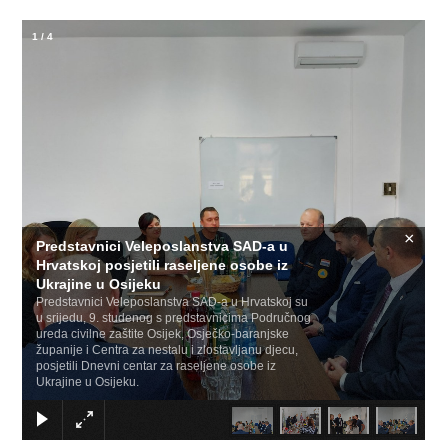
1
/
4
×
Predstavnici Veleposlanstva SAD-a u
Hrvatskoj posjetili raseljene osobe iz
Ukrajine u Osijeku
Predstavnici Veleposlanstva SAD-a u Hrvatskoj su
u srijedu, 9. studenog s predstavnicima Područnog
ureda civilne zaštite Osijek, Osječko-baranjske
županije i Centra za nestalu i zlostavljanu djecu,
posjetili Dnevni centar za raseljene osobe iz
Ukrajine u Osijeku.