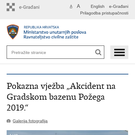
Preskoči
A
English
e-Građani
A
na
Prilagodba pristupačnosti
glavni
sadržaj
Pokazna vježba „Akcident na
Gradskom bazenu Požega
2019.“
Galerija fotografija