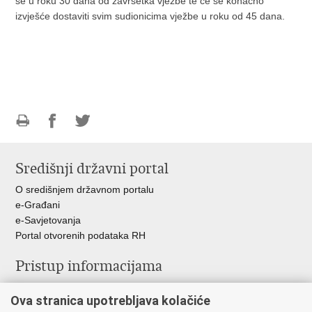
se u roku 30 dana od završetka vježbe te će se konačno
izvješće dostaviti svim sudionicima vježbe u roku od 45 dana.
Ispiši
Podijeli
Podijeli
stranicu
na
na
Središnji državni portal
Facebooku
Twitteru
O središnjem državnom portalu
e-Građani
e-Savjetovanja
Portal otvorenih podataka RH
Pristup informacijama
Pravo na pristup informacijama
Ova stranica upotrebljava kolačiće
Savjetovanje