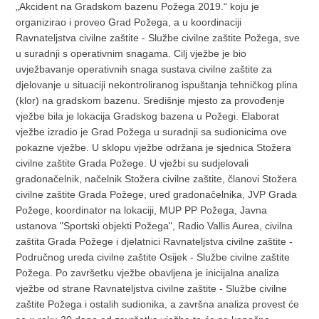
„Akcident na Gradskom bazenu Požega 2019.“ koju je
organizirao i proveo Grad Požega, a u koordinaciji
Ravnateljstva civilne zaštite - Službe civilne zaštite Požega, sve
u suradnji s operativnim snagama. Cilj vježbe je bio
uvježbavanje operativnih snaga sustava civilne zaštite za
djelovanje u situaciji nekontroliranog ispuštanja tehničkog plina
(klor) na gradskom bazenu. Središnje mjesto za provođenje
vježbe bila je lokacija Gradskog bazena u Požegi. Elaborat
vježbe izradio je Grad Požega u suradnji sa sudionicima ove
pokazne vježbe. U sklopu vježbe održana je sjednica Stožera
civilne zaštite Grada Požege. U vježbi su sudjelovali
gradonačelnik, načelnik Stožera civilne zaštite, članovi Stožera
civilne zaštite Grada Požege, ured gradonačelnika, JVP Grada
Požege, koordinator na lokaciji, MUP PP Požega, Javna
ustanova "Sportski objekti Požega", Radio Vallis Aurea, civilna
zaštita Grada Požege i djelatnici Ravnateljstva civilne zaštite -
Područnog ureda civilne zaštite Osijek - Službe civilne zaštite
Požega. Po završetku vježbe obavljena je inicijalna analiza
vježbe od strane Ravnateljstva civilne zaštite - Službe civilne
zaštite Požega i ostalih sudionika, a završna analiza provest će