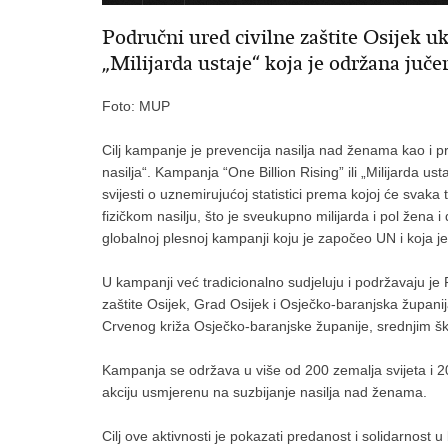
Područni ured civilne zaštite Osijek 
„Milijarda ustaje“ koja je održana jučer
Foto: MUP
Cilj kampanje je prevencija nasilja nad ženama kao i p
nasilja“. Kampanja “One Billion Rising” ili „Milijarda us
svijesti o uznemirujućoj statistici prema kojoj će svaka 
fizičkom nasilju, što je sveukupno milijarda i pol žena i
globalnoj plesnoj kampanji koju je započeo UN i koja j
U kampanji već tradicionalno sudjeluju i podržavaju je 
zaštite Osijek, Grad Osijek i Osječko-baranjska župani
Crvenog križa Osječko-baranjske županije, srednjim š
Kampanja se održava u više od 200 zemalja svijeta i 20
akciju usmjerenu na suzbijanje nasilja nad ženama.
Cilj ove aktivnosti je pokazati predanost i solidarnost u