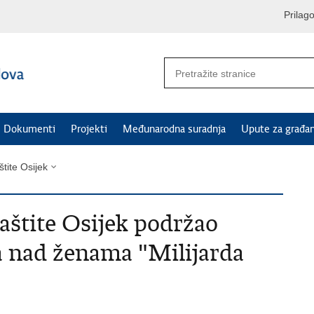
Prilag
Dokumenti
Projekti
Međunarodna suradnja
Upute za građa
štite Osijek
aštite Osijek podržao
a nad ženama "Milijarda