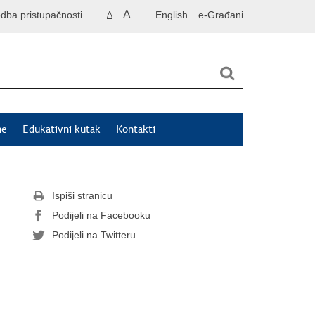
A
odba pristupačnosti
English
e-Građani
A
ne
Edukativni kutak
Kontakti
Ispiši stranicu
Podijeli na Facebooku
Podijeli na Twitteru