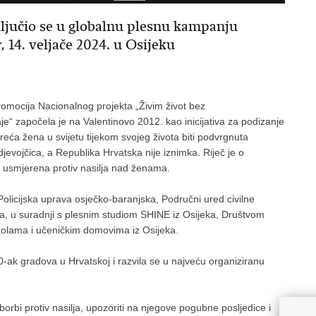
uključio se u globalnu plesnu kampanju
, 14. veljače 2024. u Osijeku
romocija Nacionalnog projekta „Živim život bez
taje“ započela je na Valentinovo 2012. kao inicijativa za podizanje
treća žena u svijetu tijekom svojeg života biti podvrgnuta
 djevojčica, a Republika Hrvatska nije iznimka. Riječ je o
e usmjerena protiv nasilja nad ženama.
Policijska uprava osječko-baranjska, Područni ured civilne
ja, u suradnji s plesnim studiom SHINE iz Osijeka, Društvom
kolama i učeničkim domovima iz Osijeka.
-ak gradova u Hrvatskoj i razvila se u najveću organiziranu
 borbi protiv nasilja, upozoriti na njegove pogubne posljedice i