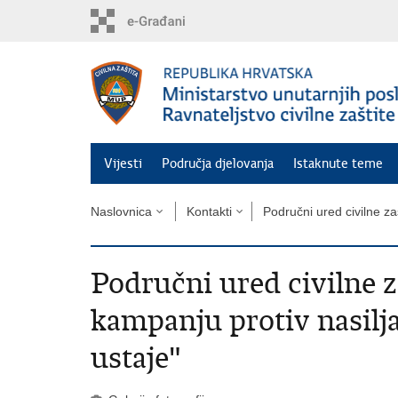
Preskoči
na
glavni
sadržaj
Vijesti
Područja djelovanja
Istaknute teme
Naslovnica
Kontakti
Područni ured civilne za
Područni ured civilne z
kampanju protiv nasilj
ustaje"