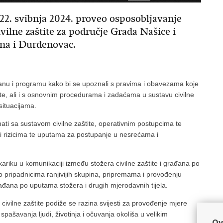
e 22. svibnja 2024. proveo osposobljavanje
vilne zaštite za područje Grada Našice i
ina i Đurđenovac.
nu i programu kako bi se upoznali s pravima i obavezama koje
ite, ali i s osnovnim procedurama i zadaćama u sustavu civilne
situacijama.
ati sa sustavom civilne zaštite, operativnim postupcima te
a i rizicima te uputama za postupanje u nesrećama i
ariku u komunikaciji između stožera civilne zaštite i građana po
o pripadnicima ranjivijih skupina, pripremama i provođenju
rađana po uputama stožera i drugih mjerodavnih tijela.
ivilne zaštite podiže se razina svijesti za provođenje mjere
i spašavanja ljudi, životinja i očuvanja okoliša u velikim
Ov