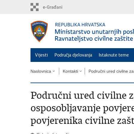
Preskoči
na
glavni
sadržaj
Vijesti
Područja djelovanja
Istaknute teme
Naslovnica
Kontakti
Područni ured civilne za
Područni ured civilne z
osposobljavanje povjer
povjerenika civilne zaš