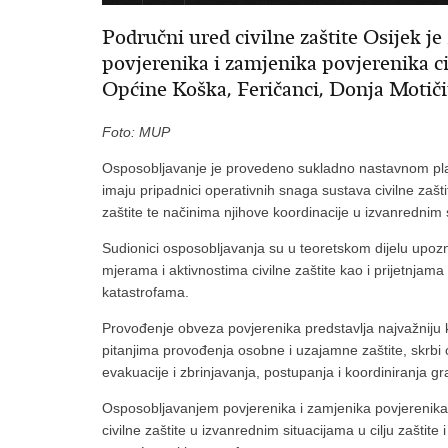
Područni ured civilne zaštite Osijek j
povjerenika i zamjenika povjerenika ci
Općine Koška, Feričanci, Donja Motič
Foto: MUP
Osposobljavanje je provedeno sukladno nastavnom pla
imaju pripadnici operativnih snaga sustava civilne zašt
zaštite te načinima njihove koordinacije u izvanrednim 
Sudionici osposobljavanja su u teoretskom dijelu upozn
mjerama i aktivnostima civilne zaštite kao i prijetnjam
katastrofama.
Provođenje obveza povjerenika predstavlja najvažniju k
pitanjima provođenja osobne i uzajamne zaštite, skrbi 
evakuacije i zbrinjavanja, postupanja i koordiniranja g
Osposobljavanjem povjerenika i zamjenika povjerenika c
civilne zaštite u izvanrednim situacijama u cilju zaštite 