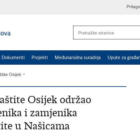
Prilag
Dokumenti
Projekti
Međunarodna suradnja
Upute za građa
štite Osijek
aštite Osijek održao
enika i zamjenika
tite u Našicama