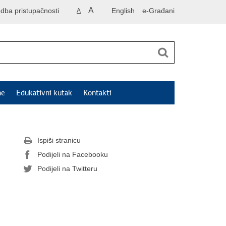
A
odba pristupačnosti
English
e-Građani
A
ne
Edukativni kutak
Kontakti
Ispiši stranicu
Podijeli na Facebooku
Podijeli na Twitteru