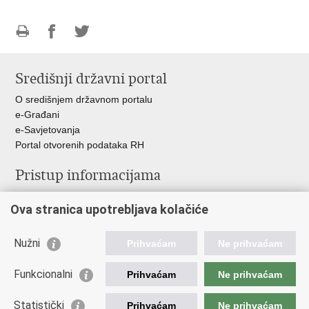
Ispiši
Podijeli
Podijeli
stranicu
na
na
Središnji državni portal
Facebooku
Twitteru
O središnjem državnom portalu
e-Građani
e-Savjetovanja
Portal otvorenih podataka RH
Pristup informacijama
Pravo na pristup informacijama
Ova stranica upotrebljava kolačiće
Savjetovanje
Zaštita osobnih podataka
Zapošljavanje
Nužni
Prihvaćam
Ne prihvaćam
Školovanje
Odnosi s javnošću
Funkcionalni
Prihvaćam
Ne prihvaćam
Važne poveznice
Statistički
Prihvaćam
Ne prihvaćam