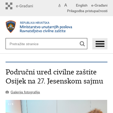
Preskoči
A
English
e-Građani
A
na
Prilagodba pristupačnosti
glavni
sadržaj
Područni ured civilne zaštite
Osijek na 27. Jesenskom sajmu
Galerija fotografija
1
/
5