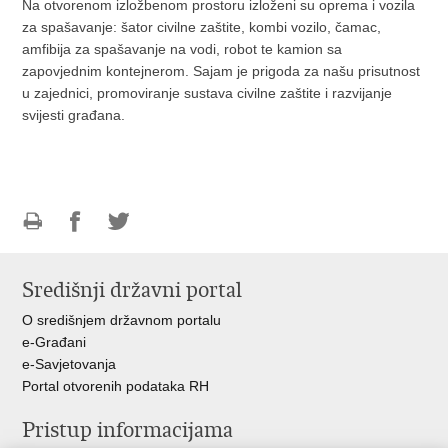
Na otvorenom izložbenom prostoru izloženi su oprema i vozila
za spašavanje: šator civilne zaštite, kombi vozilo, čamac,
amfibija za spašavanje na vodi, robot te kamion sa
zapovjednim kontejnerom. Sajam je prigoda za našu prisutnost
u zajednici, promoviranje sustava civilne zaštite i razvijanje
svijesti građana.
Ispiši
Podijeli
Podijeli
stranicu
na
na
Središnji državni portal
Facebooku
Twitteru
O središnjem državnom portalu
e-Građani
e-Savjetovanja
Portal otvorenih podataka RH
Pristup informacijama