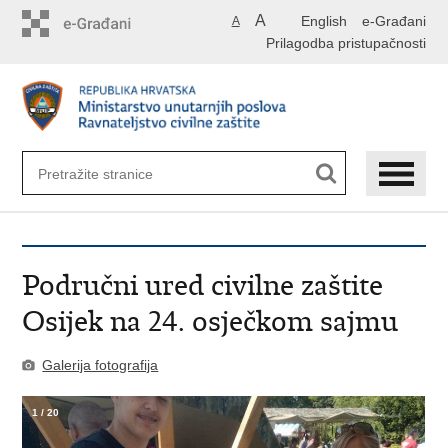
Preskoči
A
English
e-Građani
A
na
Prilagodba pristupačnosti
glavni
sadržaj
Područni ured civilne zaštite
Osijek na 24. osječkom sajmu
Galerija fotografija
1
/
20