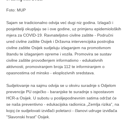
Foto: MUP
Sajam se tradicionalno odvija već dugi niz godina. Izlagači i
posjetitelji okupljaju se i ove godine, uz primjenu epidemioloških
mjera za COVID-19. Ravnateljstvo civilne zaštite - Područni
ured civilne zaštite Osijek i Državna intervencijska postrojba
civilne zaštite Osijek sudjeluju izlaganjem na promotivnom
štandu te izlaganjem opreme i vozila. Promovira se sustav
civilne zaštite provođenjem informativno - edukativnih
aktivnosti, promoviranjem broja 112 te informiranjem o
opasnostima od minsko - eksplozivnih sredstava.
Sudjelovanje na sajmu odvija se u okviru suradnje s Odjelom
prevencije PU osječko - baranjske te suradnje s ispostavom
HCR-a Osijek. U subotu u poslijepodnevnim satima održat će
se naša preventivno - edukacijska radionica „Zemlja rizika“, na
kojoj će sudjelovati izviđači poletarci - članovi udruge izviđača
"Slavonski hrast" Osijek.