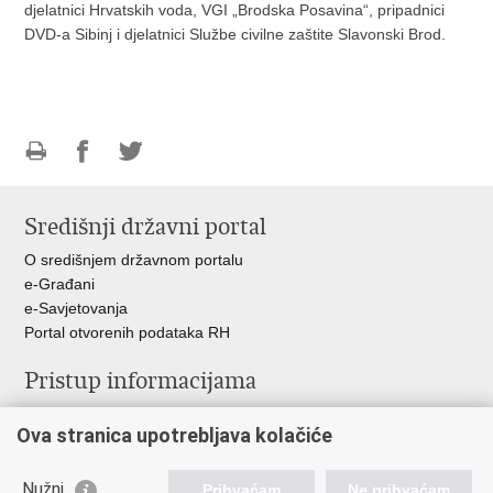
djelatnici Hrvatskih voda, VGI „Brodska Posavina“, pripadnici
DVD-a Sibinj i djelatnici Službe civilne zaštite Slavonski Brod.
Ispiši
Podijeli
Podijeli
stranicu
na
na
Središnji državni portal
Facebooku
Twitteru
O središnjem državnom portalu
e-Građani
e-Savjetovanja
Portal otvorenih podataka RH
Pristup informacijama
Pravo na pristup informacijama
Ova stranica upotrebljava kolačiće
Savjetovanje
Zaštita osobnih podataka
Zapošljavanje
Nužni
Prihvaćam
Ne prihvaćam