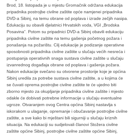
Brod, 18. listopada je u mjestu Gromačnik održana edukacija
pripadnika postrojbe civilne zaštite opće namjenei pripadnika
DVD-a Sibinj, na temu obrane od poplava i izrade zečjih nasipa.
Edukaciju su obavili djelatnici Hrvatskih voda, VGI „Brodska
Posavina“. Potom su pripadnici DVD-a Sibinj obavili edukaciju
pripadnika civilne zaštite na temu gašenja početnog požara i
ponašanja na požarištu. Cilj edukacije je podizanje operativne
sposobnosti pripadnika civilne zaštite u slučaju većih nesreća i
postupanja operativnih snaga sustava civilne zaštite u slučaju
izvanrednog događaja obrane od poplava i gašenja požara.
Nakon edukacije svečano su otvorene prostorije koje je općina
Sibinj uredila za potrebe sustava civilne zaštite, a u kojima će
se čuvati oprema postrojbe civilne zaštite te će ujedno biti
zborno mjesto za okupljanje pripadnika civilne zaštite i mjesto
odakle će dobivati potrebne informacije u slučaju eventualne
ugroze. Otvaranjem ovog Centra općina Sibinj nastavlja s
iskorakom u ulaganje, opremanje i obučavanje postrojbe civilne
zaštite, a sve kako bi mještani bili sigurniji u slučaju kriznih
situacija. Na edukaciji su sudjelovali članovi Stožera civilne
zaštite općine Sibinj, postrojbe civilne zaštite općine Sibinj,