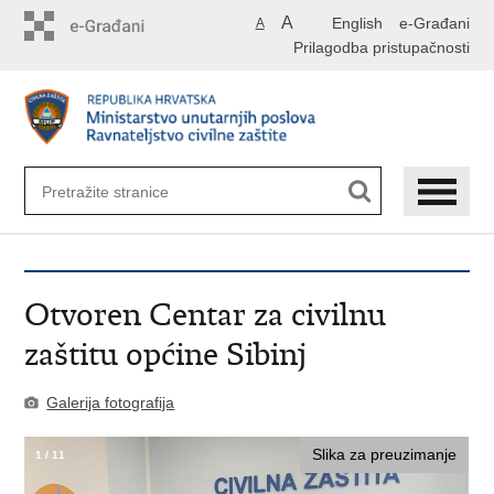
Preskoči
A
English
e-Građani
A
na
Prilagodba pristupačnosti
glavni
sadržaj
Otvoren Centar za civilnu
zaštitu općine Sibinj
Galerija fotografija
Slika za preuzimanje
1
/
11