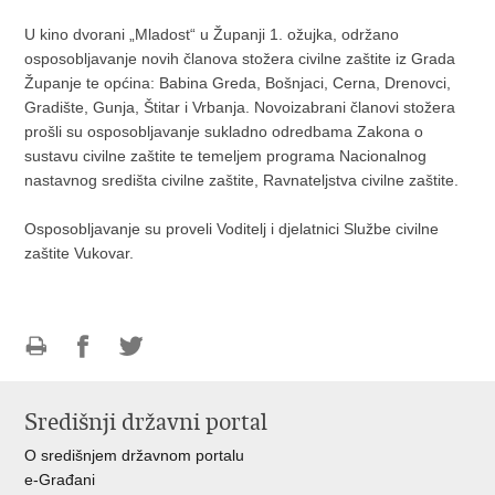
U kino dvorani „Mladost“ u Županji 1. ožujka, održano
osposobljavanje novih članova stožera civilne zaštite iz Grada
Županje te općina: Babina Greda, Bošnjaci, Cerna, Drenovci,
Gradište, Gunja, Štitar i Vrbanja. Novoizabrani članovi stožera
prošli su osposobljavanje sukladno odredbama Zakona o
sustavu civilne zaštite te temeljem programa Nacionalnog
nastavnog središta civilne zaštite, Ravnateljstva civilne zaštite.
Osposobljavanje su proveli Voditelj i djelatnici Službe civilne
zaštite Vukovar.
Ispiši
Podijeli
Podijeli
stranicu
na
na
Središnji državni portal
Facebooku
Twitteru
O središnjem državnom portalu
e-Građani