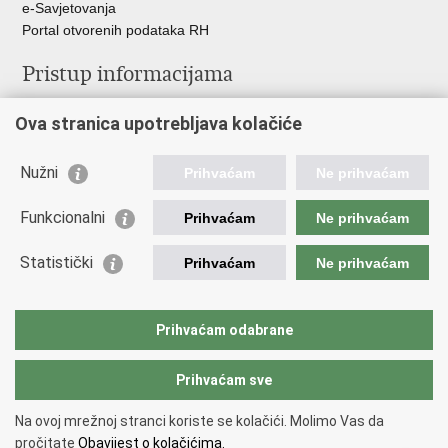
e-Savjetovanja
Portal otvorenih podataka RH
Pristup informacijama
Pravo na pristup informacijama
Ova stranica upotrebljava kolačiće
Savjetovanje
Zaštita osobnih podataka
Zapošljavanje
Nužni
Prihvaćam
Ne prihvaćam
Školovanje
Odnosi s javnošću
Funkcionalni
Prihvaćam
Ne prihvaćam
Važne poveznice
Statistički
Prihvaćam
Ne prihvaćam
Vlada Republike Hrvatske
Ministarstvo unutarnjih poslova
Prihvaćam odabrane
Ministarstvo obrane
Prihvaćam sve
Povratak na vrh
Na ovoj mrežnoj stranci koriste se kolačići. Molimo Vas da
Copyright © 2026 Ravnateljstvo civilne zaštite.
Uvjeti korištenja
.
Izjava o
pročitate
Obavijest o kolačićima.