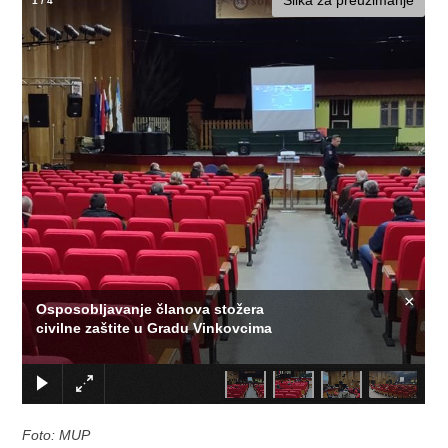
Slika za preuzimanje
1
/
4
×
Osposobljavanje članova stožera
civilne zaštite u Gradu Vinkovcima
Foto: MUP