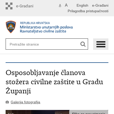
Preskoči
A
English
e-Građani
A
na
Prilagodba pristupačnosti
glavni
sadržaj
Osposobljavanje članova
stožera civilne zaštite u Gradu
Županji
Galerija fotografija