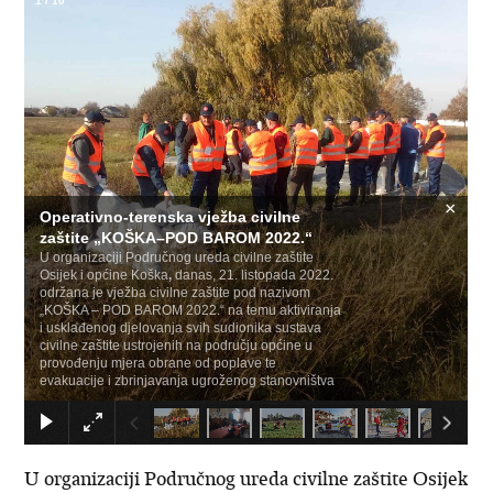
1
/
10
×
Operativno-terenska vježba civilne
zaštite „KOŠKA–POD BAROM 2022.“
U organizaciji Područnog ureda civilne zaštite
Osijek i općine Koška
,
danas, 21. listopada 2022.
održana je vježba civilne zaštite pod nazivom
„KOŠKA – POD BAROM 2022.“ na temu aktiviranja
i usklađenog djelovanja svih sudionika sustava
civilne zaštite ustrojenih na području općine u
provođenju mjera obrane od poplave te
evakuacije i zbrinjavanja ugroženog stanovništva
U organizaciji Područnog ureda civilne zaštite Osijek