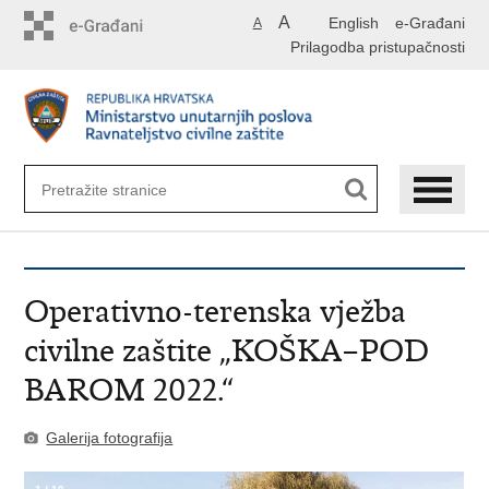
Preskoči
A
English
e-Građani
A
na
Prilagodba pristupačnosti
glavni
sadržaj
Operativno-terenska vježba
civilne zaštite „KOŠKA–POD
BAROM 2022.“
Galerija fotografija