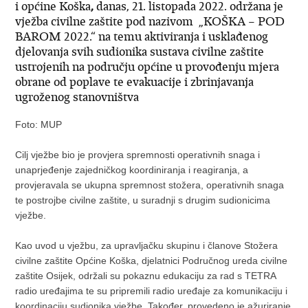
i općine Koška
,
danas, 21. listopada 2022. održana je
vježba civilne zaštite pod nazivom „KOŠKA – POD
BAROM 2022.“ na temu aktiviranja i usklađenog
djelovanja svih sudionika sustava civilne zaštite
ustrojenih na području općine u provođenju mjera
obrane od poplave te evakuacije i zbrinjavanja
ugroženog stanovništva
Foto: MUP
Cilj vježbe bio je provjera spremnosti operativnih snaga i
unaprjeđenje zajedničkog koordiniranja i reagiranja, a
provjeravala se ukupna spremnost stožera, operativnih snaga
te postrojbe civilne zaštite, u suradnji s drugim sudionicima
vježbe.
Kao uvod u vježbu, za upravljačku skupinu i članove Stožera
civilne zaštite Općine Koška, djelatnici Područnog ureda civilne
zaštite Osijek, održali su pokaznu edukaciju za rad s TETRA
radio uređajima te su pripremili radio uređaje za komunikaciju i
koordinaciju sudionika vježbe. Također, provedeno je ažuriranje