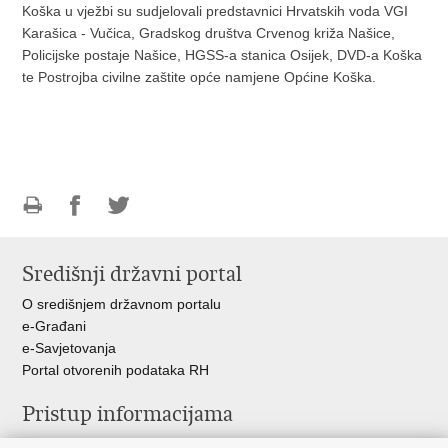
Koška u vježbi su sudjelovali predstavnici Hrvatskih voda VGI
Karašica - Vučica, Gradskog društva Crvenog križa Našice,
Policijske postaje Našice, HGSS-a stanica Osijek, DVD-a Koška
te Postrojba civilne zaštite opće namjene Općine Koška.
Ispiši
Podijeli
Podijeli
stranicu
na
na
Središnji državni portal
Facebooku
Twitteru
O središnjem državnom portalu
e-Građani
e-Savjetovanja
Portal otvorenih podataka RH
Pristup informacijama
Pravo na pristup informacijama