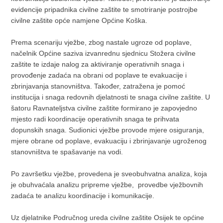
evidencije pripadnika civilne zaštite te smotriranje postrojbe
civilne zaštite opće namjene Općine Koška.
Prema scenariju vježbe, zbog nastale ugroze od poplave,
načelnik Općine saziva izvanrednu sjednicu Stožera civilne
zaštite te izdaje nalog za aktiviranje operativnih snaga i
provođenje zadaća na obrani od poplave te evakuacije i
zbrinjavanja stanovništva. Također, zatražena je pomoć
institucija i snaga redovnih djelatnosti te snaga civilne zaštite. U
šatoru Ravnateljstva civilne zaštite formirano je zapovjedno
mjesto radi koordinacije operativnih snaga te prihvata
dopunskih snaga. Sudionici vježbe provode mjere osiguranja,
mjere obrane od poplave, evakuaciju i zbrinjavanje ugroženog
stanovništva te spašavanje na vodi.
Po završetku vježbe, provedena je sveobuhvatna analiza, koja
je obuhvaćala analizu pripreme vježbe, provedbe vježbovnih
zadaća te analizu koordinacije i komunikacije.
Uz djelatnike Područnog ureda civilne zaštite Osijek te općine