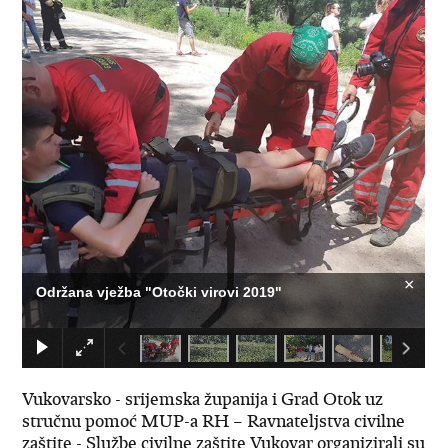
×
Održana vježba "Otočki virovi 2019"
Vukovarsko - srijemska županija i Grad Otok uz
stručnu pomoć MUP-a RH – Ravnateljstva civilne
zaštite - Službe civilne zaštite Vukovar organizirali su