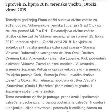
i proveli 15. lipnja 2019. terensku vježbu „Otočki
virovi 2019.
Temeljem godišnjeg Plana vježbi sustava civilne zaštite za
2019. godinu, Vukovarsko-srijemska županija i Grad Otok uz
stručnu pomoć MUP-a RH – Ravnateljstva civilne zaštite -
Službe civilne zaštite Vukovar organizirali su i proveli 15. lipnja
2019. terensku vježbu „Otočki virovi 2019. Na vježbi su
sudjelovali Hrvatska gorska služba spašavanja – Stanica
Vinkovci, Dobrovoljno vatrogasno društvo Otok, Društvo
Crvenog križa Vukovarsko - srijemske županije, Klub podvodnih
aktivnosti Vukovar, Zavod za hitnu medicinu Vukovarsko -
srijemske županije, Policijska uprava vukovarsko - srijemska,
Policijska postaja Otok, Šumarija Otok, Lovačka društva
„Jelen“ iz Otoka i Komletinaca, ribolovna društva „Virovi“ i
„Starovirac“ (Otok) i „Brežnica“ (Komletinci) te gradski i
županijski stožer civilne zaštite.
Tema navedene vježbe je potraga, pronalazak i spašavanje
ozlijeđene osobe izvan urbanog područja te ozlijeđenih osoba i
utopljenika uslijed prevrtanja i potonuća izletničkog čamca na