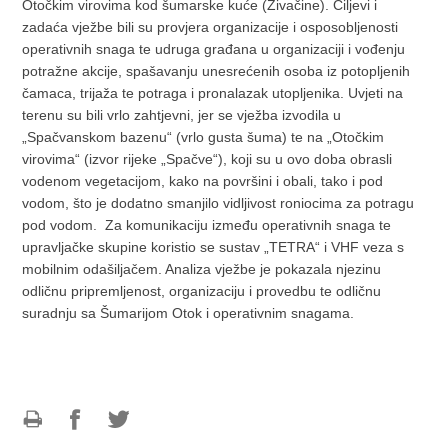
Otočkim virovima kod šumarske kuće (Živačine). Ciljevi i
zadaća vježbe bili su provjera organizacije i osposobljenosti
operativnih snaga te udruga građana u organizaciji i vođenju
potražne akcije, spašavanju unesrećenih osoba iz potopljenih
čamaca, trijaža te potraga i pronalazak utopljenika. Uvjeti na
terenu su bili vrlo zahtjevni, jer se vježba izvodila u
„Spačvanskom bazenu“ (vrlo gusta šuma) te na „Otočkim
virovima“ (izvor rijeke „Spačve“), koji su u ovo doba obrasli
vodenom vegetacijom, kako na površini i obali, tako i pod
vodom, što je dodatno smanjilo vidljivost roniocima za potragu
pod vodom. Za komunikaciju između operativnih snaga te
upravljačke skupine koristio se sustav „TETRA“ i VHF veza s
mobilnim odašiljačem. Analiza vježbe je pokazala njezinu
odličnu pripremljenost, organizaciju i provedbu te odličnu
suradnju sa Šumarijom Otok i operativnim snagama.
Ispiši
Podijeli
Podijeli