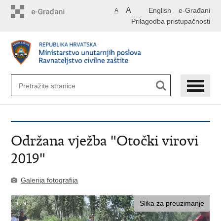
Preskoči
A
English
e-Građani
A
na
Prilagodba pristupačnosti
glavni
sadržaj
Održana vježba "Otočki virovi
2019"
Galerija fotografija
Slika za preuzimanje
1
/
9