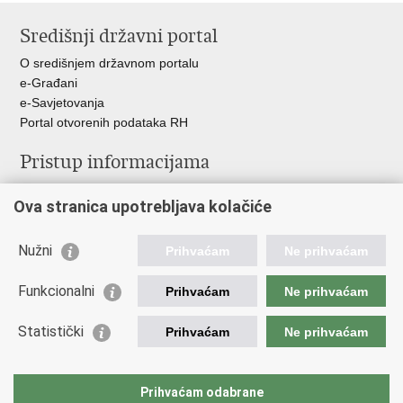
stranicu
na
na
Središnji državni portal
Facebooku
Twitteru
O središnjem državnom portalu
e-Građani
e-Savjetovanja
Portal otvorenih podataka RH
Pristup informacijama
Pravo na pristup informacijama
Ova stranica upotrebljava kolačiće
Savjetovanje
Zaštita osobnih podataka
Zapošljavanje
Nužni
Prihvaćam
Ne prihvaćam
Školovanje
Odnosi s javnošću
Funkcionalni
Prihvaćam
Ne prihvaćam
Važne poveznice
Statistički
Prihvaćam
Ne prihvaćam
Vlada Republike Hrvatske
Ministarstvo unutarnjih poslova
Prihvaćam odabrane
Ministarstvo obrane