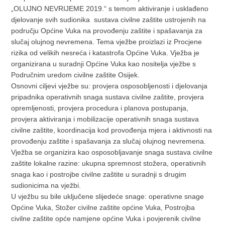
„OLUJNO NEVRIJEME 2019.“ s temom aktiviranje i usklađeno
djelovanje svih sudionika sustava civilne zaštite ustrojenih na
području Općine Vuka na provođenju zaštite i spašavanja za
slučaj olujnog nevremena. Tema vježbe proizlazi iz Procjene
rizika od velikih nesreća i katastrofa Općine Vuka. Vježba je
organizirana u suradnji Općine Vuka kao nositelja vježbe s
Područnim uredom civilne zaštite Osijek.
Osnovni ciljevi vježbe su: provjera osposobljenosti i djelovanja
pripadnika operativnih snaga sustava civilne zaštite, provjera
opremljenosti, provjera procedura i planova postupanja,
provjera aktiviranja i mobilizacije operativnih snaga sustava
civilne zaštite, koordinacija kod provođenja mjera i aktivnosti na
provođenju zaštite i spašavanja za slučaj olujnog nevremena.
Vježba se organizira kao osposobljavanje snaga sustava civilne
zaštite lokalne razine: ukupna spremnost stožera, operativnih
snaga kao i postrojbe civilne zaštite u suradnji s drugim
sudionicima na vježbi.
U vježbu su bile uključene slijedeće snage: operativne snage
Općine Vuka, Stožer civilne zaštite općine Vuka, Postrojba
civilne zaštite opće namjene općine Vuka i povjerenik civilne