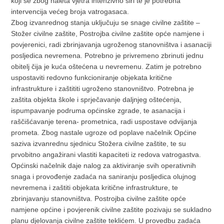
koji se zbog naleta vjetra intenzivno širi te je potrebna
intervencija većeg broja vatrogasaca.
Zbog izvanrednog stanja uključuju se snage civilne zaštite –
Stožer civilne zaštite, Postrojba civilne zaštite opće namjene i
povjerenici, radi zbrinjavanja ugroženog stanovništva i asanaciji
posljedica nevremena. Potrebno je privremeno zbrinuti jednu
obitelj čija je kuća oštećena u nevremenu. Zatim je potrebno
uspostaviti redovno funkcioniranje objekata kritične
infrastrukture i zaštititi ugroženo stanovništvo. Potrebna je
zaštita objekta škole i sprječavanje daljnjeg oštećenja,
ispumpavanje podruma općinske zgrade, te asanacija i
raščišćavanje terena- prometnica, radi uspostave odvijanja
prometa. Zbog nastale ugroze od poplave načelnik Općine
saziva izvanrednu sjednicu Stožera civilne zaštite, te su
prvobitno angažirani vlastiti kapaciteti iz redova vatrogastva.
Općinski načelnik daje nalog za aktiviranje svih operativnih
snaga i provođenje zadaća na saniranju posljedica olujnog
nevremena i zaštiti objekata kritične infrastrukture, te
zbrinjavanju stanovništva. Postrojba civilne zaštite opće
namjene općine i povjerenik civilne zaštite pozivaju se sukladno
planu djelovanja civilne zaštite teklićem. U provedbu zadaća