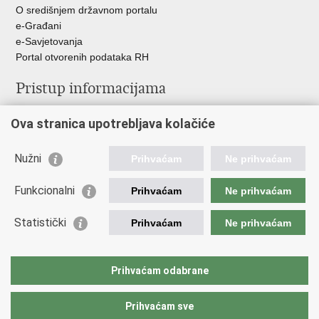
O središnjem državnom portalu
e-Građani
e-Savjetovanja
Portal otvorenih podataka RH
Pristup informacijama
Pravo na pristup informacijama
Ova stranica upotrebljava kolačiće
Savjetovanje
Zaštita osobnih podataka
Zapošljavanje
Nužni
Prihvaćam
Ne prihvaćam
Školovanje
Odnosi s javnošću
Funkcionalni
Prihvaćam
Ne prihvaćam
Važne poveznice
Statistički
Prihvaćam
Ne prihvaćam
Vlada Republike Hrvatske
Ministarstvo unutarnjih poslova
Prihvaćam odabrane
Ministarstvo obrane
Prihvaćam sve