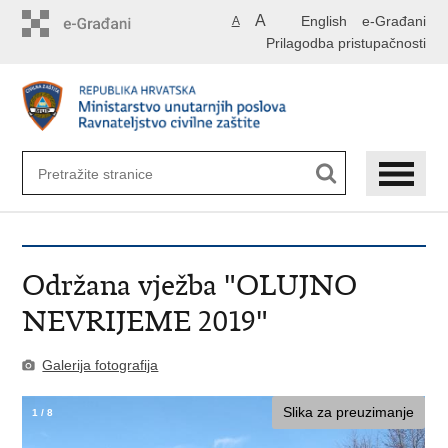
Preskoči
A
English
e-Građani
A
na
Prilagodba pristupačnosti
glavni
sadržaj
Održana vježba "OLUJNO
NEVRIJEME 2019"
Galerija fotografija
Slika za preuzimanje
1
/
8