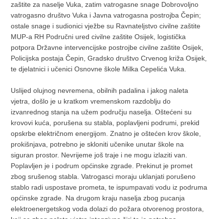
zaštite za naselje Vuka, zatim vatrogasne snage Dobrovoljno
vatrogasno društvo Vuka i Javna vatrogasna postrojba Čepin;
ostale snage i sudionici vježbe su Ravnateljstvo civilne zaštite
MUP-a RH Područni ured civilne zaštite Osijek, logistička
potpora Državne intervencijske postrojbe civilne zaštite Osijek,
Policijska postaja Čepin, Gradsko društvo Crvenog križa Osijek,
te djelatnici i učenici Osnovne škole Milka Cepelića Vuka.
Uslijed olujnog nevremena, obilnih padalina i jakog naleta
vjetra, došlo je u kratkom vremenskom razdoblju do
izvanrednog stanja na užem području naselja. Oštećeni su
krovovi kuća, porušena su stabla, poplavljeni podrumi, prekid
opskrbe električnom energijom. Znatno je oštećen krov škole,
prokišnjava, potrebno je skloniti učenike unutar škole na
siguran prostor. Nevrijeme još traje i ne mogu izlaziti van.
Poplavljen je i podrum općinske zgrade. Prekinut je promet
zbog srušenog stabla. Vatrogasci moraju uklanjati porušeno
stablo radi uspostave prometa, te ispumpavati vodu iz podruma
općinske zgrade. Na drugom kraju naselja zbog pucanja
elektroenergetskog voda dolazi do požara otvorenog prostora,