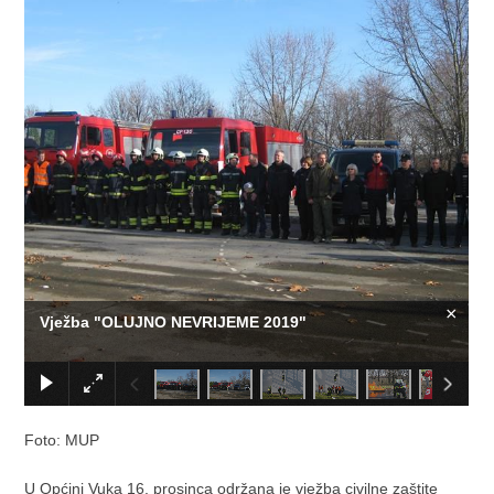
×
Vježba "OLUJNO NEVRIJEME 2019"
Foto: MUP
U Općini Vuka 16. prosinca održana je vježba civilne zaštite