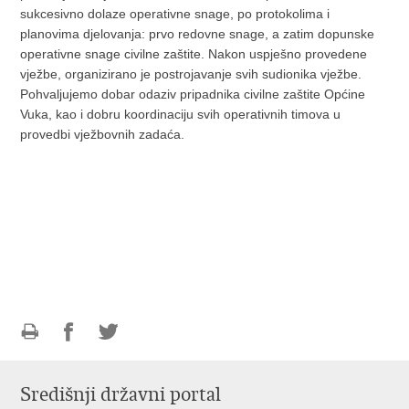
sukcesivno dolaze operativne snage, po protokolima i
planovima djelovanja: prvo redovne snage, a zatim dopunske
operativne snage civilne zaštite. Nakon uspješno provedene
vježbe, organizirano je postrojavanje svih sudionika vježbe.
Pohvaljujemo dobar odaziv pripadnika civilne zaštite Općine
Vuka, kao i dobru koordinaciju svih operativnih timova u
provedbi vježbovnih zadaća.
Ispiši
Podijeli
Podijeli
stranicu
na
na
Središnji državni portal
Facebooku
Twitteru