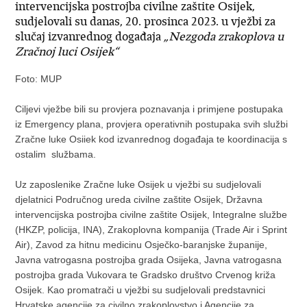
intervencijska postrojba civilne zaštite Osijek,
sudjelovali su danas, 20. prosinca 2023. u vježbi za
slučaj izvanrednog događaja
„Nezgoda zrakoplova u
Zračnoj luci Osijek“
Foto: MUP
Ciljevi vježbe bili su provjera poznavanja i primjene postupaka
iz Emergency plana, provjera operativnih postupaka svih službi
Zračne luke Osiiek kod izvanrednog događaja te koordinacija s
ostalim službama.
Uz zaposlenike Zračne luke Osijek u vježbi su sudjelovali
djelatnici Područnog ureda civilne zaštite Osijek, Državna
intervencijska postrojba civilne zaštite Osijek, Integralne službe
(HKZP, policija, INA), Zrakoplovna kompanija (Trade Air i Sprint
Air), Zavod za hitnu medicinu Osječko-baranjske županije,
Javna vatrogasna postrojba grada Osijeka, Javna vatrogasna
postrojba grada Vukovara te Gradsko društvo Crvenog križa
Osijek. Kao promatrači u vježbi su sudjelovali predstavnici
Hrvatske agencije za civilno zrakoplovstvo i Agencije za