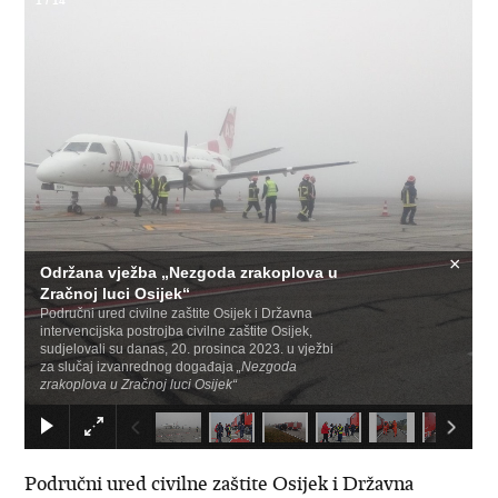
1
/
14
×
Održana vježba „Nezgoda zrakoplova u
Zračnoj luci Osijek“
Područni ured civilne zaštite Osijek i Državna
intervencijska postrojba civilne zaštite Osijek,
sudjelovali su danas, 20. prosinca 2023. u vježbi
za slučaj izvanrednog događaja
„Nezgoda
zrakoplova u Zračnoj luci Osijek“
Područni ured civilne zaštite Osijek i Državna