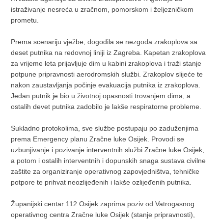
istraživanje nesreća u zračnom, pomorskom i željezničkom
prometu.
Prema scenariju vježbe, dogodila se nezgoda zrakoplova sa
deset putnika na redovnoj liniji iz Zagreba. Kapetan zrakoplova
za vrijeme leta prijavljuje dim u kabini zrakoplova i traži stanje
potpune pripravnosti aerodromskih službi. Zrakoplov slijeće te
nakon zaustavljanja počinje evakuacija putnika iz zrakoplova.
Jedan putnik je bio u životnoj opasnosti trovanjem dima, a
ostalih devet putnika zadobilo je lakše respiratorne probleme.
Sukladno protokolima, sve službe postupaju po zaduženjima
prema Emergency planu Zračne luke Osijek. Provodi se
uzbunjivanje i pozivanje interventnih službi Zračne luke Osijek,
a potom i ostalih interventnih i dopunskih snaga sustava civilne
zaštite za organiziranje operativnog zapovjedništva, tehničke
potpore te prihvat neozlijeđenih i lakše ozlijeđenih putnika.
Županijski centar 112 Osijek zaprima poziv od Vatrogasnog
operativnog centra Zračne luke Osijek (stanje pripravnosti),