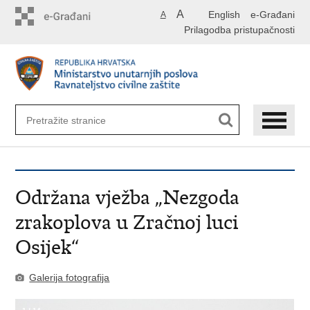
Preskoči
A
English
e-Građani
A
na
Prilagodba pristupačnosti
glavni
sadržaj
Održana vježba „Nezgoda
zrakoplova u Zračnoj luci
Osijek“
Galerija fotografija