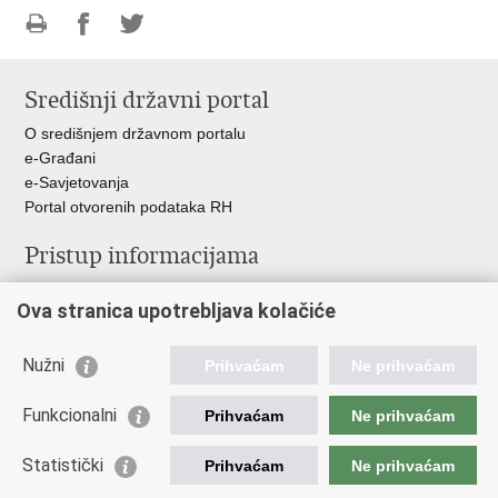
Ispiši
Podijeli
Podijeli
stranicu
na
na
Središnji državni portal
Facebooku
Twitteru
O središnjem državnom portalu
e-Građani
e-Savjetovanja
Portal otvorenih podataka RH
Pristup informacijama
Pravo na pristup informacijama
Ova stranica upotrebljava kolačiće
Savjetovanje
Zaštita osobnih podataka
Zapošljavanje
Nužni
Prihvaćam
Ne prihvaćam
Školovanje
Odnosi s javnošću
Funkcionalni
Prihvaćam
Ne prihvaćam
Važne poveznice
Statistički
Prihvaćam
Ne prihvaćam
Vlada Republike Hrvatske