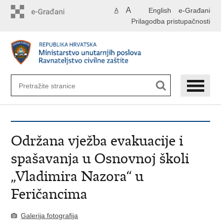
Preskoči
A
English
e-Građani
A
na
Prilagodba pristupačnosti
glavni
sadržaj
Održana vježba evakuacije i
spašavanja u Osnovnoj školi
„Vladimira Nazora“ u
Feričancima
Galerija fotografija