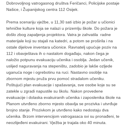
Dobrovoljnog vatrogasnog društva Feričanci, Policijske postaje
Našice, i Županijskog centra 112 Osijek.
Prema scenariju vježbe, u 11,30 sati izbio je požar u učionici
tehničke kulture koja se nalazi u prizemlju škole. Do požara je
došlo zbog zapaljenja projektora. Vatra je zahvatila radne
materijale koji su stajali na katedri, a potom se proširila i na
ostale dijelove inventara učionice. Ravnatelj upućuje poziv na
112 i obavještava ih o nastalom događaju, nakon čega je
naložio potpunu evakuaciju učenika i osoblja. Jedan učenik,
uslijed naguravanja na stepeništu, zadobio je lakše ozljede
uganuća noge i ogrebotinu na ruci. Nastavno osoblje na
zbornom mjestu pruža prvu pomoć stradalom učeniku.
Poštujući plan evakuacije i spašavanja, sve osobe koje su se
zatekle u zgradi napustile su školu. Nakon provedene
evakuacije i dolaska evakuiranih učenika i zaposlenika škole na
Planom utvrđeno zborno mjesto obavlja se prozivka i utvrđuje
brojno stanje. Prozivkom je utvrđeno kako nedostaju dva
učenika. Brzom intervencijom vatrogasaca svi su pronađeni, te
neozlijeđeni evakuirani. Vježba je trajala oko 40 minuta.