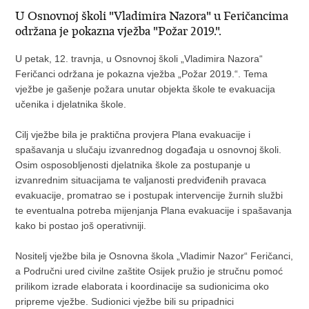
U Osnovnoj školi "Vladimira Nazora" u Feričancima
održana je pokazna vježba "Požar 2019.".
U petak, 12. travnja, u Osnovnoj školi „Vladimira Nazora“
Feričanci održana je pokazna vježba „Požar 2019.“. Tema
vježbe je gašenje požara unutar objekta škole te evakuacija
učenika i djelatnika škole.
Cilj vježbe bila je praktična provjera Plana evakuacije i
spašavanja u slučaju izvanrednog događaja u osnovnoj školi.
Osim osposobljenosti djelatnika škole za postupanje u
izvanrednim situacijama te valjanosti predviđenih pravaca
evakuacije, promatrao se i postupak intervencije žurnih službi
te eventualna potreba mijenjanja Plana evakuacije i spašavanja
kako bi postao još operativniji.
Nositelj vježbe bila je Osnovna škola „Vladimir Nazor“ Feričanci,
a Područni ured civilne zaštite Osijek pružio je stručnu pomoć
prilikom izrade elaborata i koordinacije sa sudionicima oko
pripreme vježbe. Sudionici vježbe bili su pripadnici