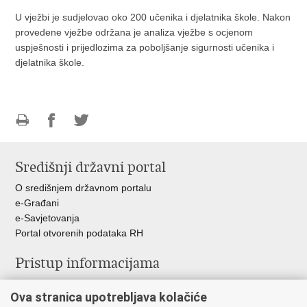
U vježbi je sudjelovao oko 200 učenika i djelatnika škole. Nakon
provedene vježbe održana je analiza vježbe s ocjenom
uspješnosti i prijedlozima za poboljšanje sigurnosti učenika i
djelatnika škole.
Ispiši
Podijeli
Podijeli
stranicu
na
na
Središnji državni portal
Facebooku
Twitteru
O središnjem državnom portalu
e-Građani
e-Savjetovanja
Portal otvorenih podataka RH
Pristup informacijama
Pravo na pristup informacijama
Ova stranica upotrebljava kolačiće
Savjetovanje