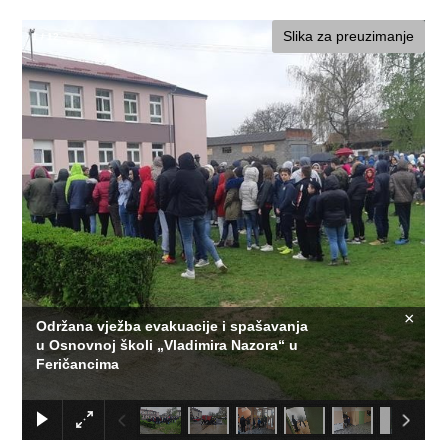
Slika za preuzimanje
1
/
12
×
Održana vježba evakuacije i spašavanja
u Osnovnoj školi „Vladimira Nazora“ u
Feričancima