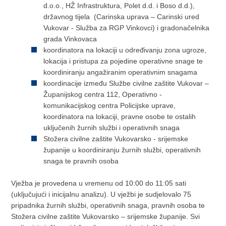
d.o.o., HŽ Infrastruktura, Polet d.d. i Boso d.d.),
državnog tijela (Carinska uprava – Carinski ured
Vukovar - Služba za RGP Vinkovci) i gradonačelnika
grada Vinkovaca
koordinatora na lokaciji u određivanju zona ugroze,
lokacija i pristupa za pojedine operativne snage te
koordiniranju angažiranim operativnim snagama
koordinacije između Službe civilne zaštite Vukovar –
Županijskog centra 112, Operativno -
komunikacijskog centra Policijske uprave,
koordinatora na lokaciji, pravne osobe te ostalih
uključenih žurnih službi i operativnih snaga
Stožera civilne zaštite Vukovarsko - srijemske
županije u koordiniranju žurnih službi, operativnih
snaga te pravnih osoba
Vježba je provedena u vremenu od 10:00 do 11:05 sati
(uključujući i inicijalnu analizu). U vježbi je sudjelovalo 75
pripadnika žurnih službi, operativnih snaga, pravnih osoba te
Stožera civilne zaštite Vukovarsko – srijemske županije. Svi