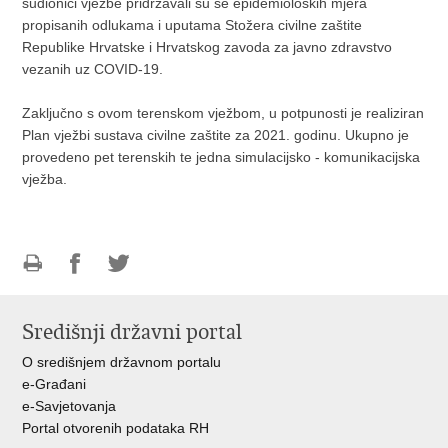
sudionici vježbe pridržavali su se epidemioloških mjera
propisanih odlukama i uputama Stožera civilne zaštite
Republike Hrvatske i Hrvatskog zavoda za javno zdravstvo
vezanih uz COVID-19.
Zaključno s ovom terenskom vježbom, u potpunosti je realiziran
Plan vježbi sustava civilne zaštite za 2021. godinu. Ukupno je
provedeno pet terenskih te jedna simulacijsko - komunikacijska
vježba.
Ispiši
Podijeli
Podijeli
stranicu
na
na
Središnji državni portal
Facebooku
Twitteru
O središnjem državnom portalu
e-Građani
e-Savjetovanja
Portal otvorenih podataka RH