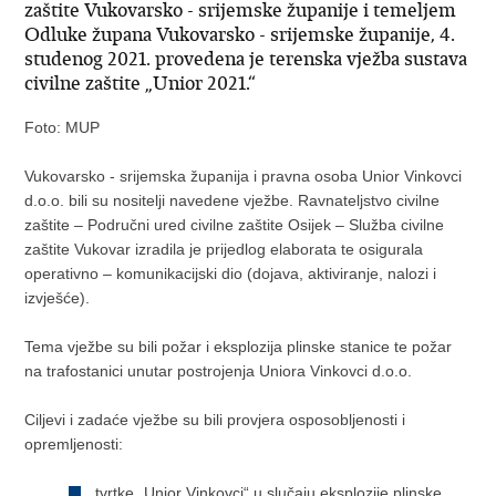
zaštite Vukovarsko - srijemske županije i temeljem
Odluke župana Vukovarsko - srijemske županije, 4.
studenog 2021. provedena je terenska vježba sustava
civilne zaštite „Unior 2021.“
Foto: MUP
Vukovarsko - srijemska županija i pravna osoba Unior Vinkovci
d.o.o. bili su nositelji navedene vježbe. Ravnateljstvo civilne
zaštite – Područni ured civilne zaštite Osijek – Služba civilne
zaštite Vukovar izradila je prijedlog elaborata te osigurala
operativno – komunikacijski dio (dojava, aktiviranje, nalozi i
izvješće).
Tema vježbe su bili požar i eksplozija plinske stanice te požar
na trafostanici unutar postrojenja Uniora Vinkovci d.o.o.
Ciljevi i zadaće vježbe su bili provjera osposobljenosti i
opremljenosti:
tvrtke „Unior Vinkovci“ u slučaju eksplozije plinske