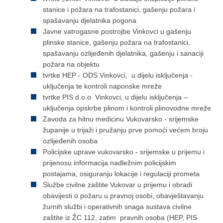
stanice i požara na trafostanici, gašenju požara i
spašavanju djelatnika pogona
Javne vatrogasne postrojbe Vinkovci u gašenju
plinske stanice, gašenju požara na trafostanici,
spašavanju ozlijeđenih djelatnika, gašenju i sanaciji
požara na objektu
tvrtke HEP - ODS Vinkovci, u dijelu isključenja -
uključenja te kontroli naponske mreže
tvrtke PIS d.o.o. Vinkovci, u dijelu isključenja –
uključenja opskrbe plinom i kontroli plinovodne mreže
Zavoda za hitnu medicinu Vukovarsko - srijemske
županije u trijaži i pružanju prve pomoći većem broju
ozlijeđenih osoba
Policijske uprave vukovarsko - srijemske u prijemu i
prijenosu informacija nadležnim policijskim
postajama, osiguranju lokacije i regulaciji prometa
Službe civilne zaštite Vukovar u prijemu i obradi
obavijesti o požaru u pravnoj osobi, obavještavanju
žurnih službi i operativnih snaga sustava civilne
zaštite iz ŽC 112, zatim pravnih osoba (HEP, PIS