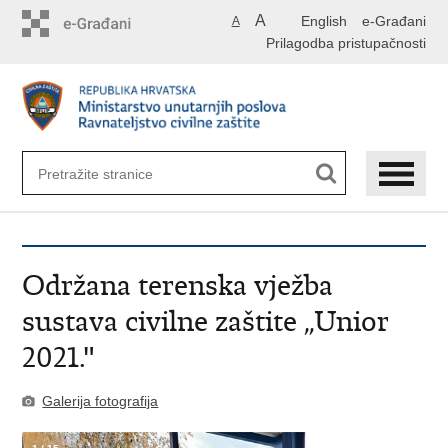
Preskoči
A
English
e-Građani
A
na
Prilagodba pristupačnosti
glavni
sadržaj
Održana terenska vježba
sustava civilne zaštite „Unior
2021."
Galerija fotografija