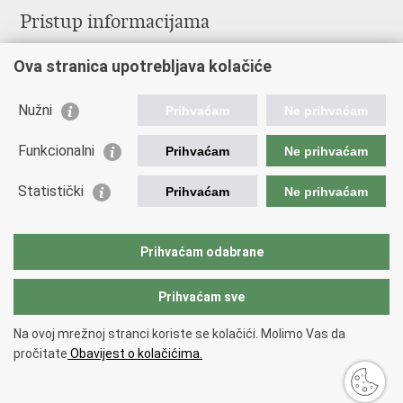
Pristup informacijama
Pravo na pristup informacijama
Ova stranica upotrebljava kolačiće
Savjetovanje
Zaštita osobnih podataka
Zapošljavanje
Nužni
Prihvaćam
Ne prihvaćam
Školovanje
Odnosi s javnošću
Funkcionalni
Prihvaćam
Ne prihvaćam
Važne poveznice
Statistički
Prihvaćam
Ne prihvaćam
Vlada Republike Hrvatske
Ministarstvo unutarnjih poslova
Prihvaćam odabrane
Ministarstvo obrane
Prihvaćam sve
Povratak na vrh
Na ovoj mrežnoj stranci koriste se kolačići. Molimo Vas da
Copyright © 2026 Ravnateljstvo civilne zaštite.
Uvjeti korištenja
.
Izjava o
pročitate
Obavijest o kolačićima.
pristupačnosti
.