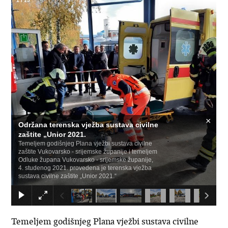
1
/
15
×
Održana terenska vježba sustava civilne
zaštite „Unior 2021.
Temeljem godišnjeg Plana vježbi sustava civilne
zaštite Vukovarsko - srijemske županije i temeljem
Odluke župana Vukovarsko - srijemske županije,
4. studenog 2021. provedena je terenska vježba
sustava civilne zaštite „Unior 2021.“
Temeljem godišnjeg Plana vježbi sustava civilne